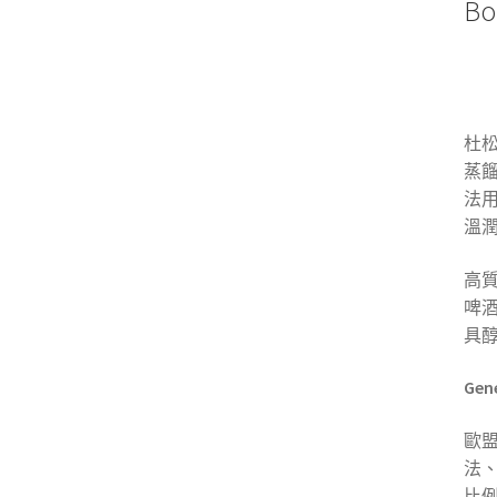
B
杜
蒸
法
溫
高質
啤酒
具
Ge
歐盟
法、
比例