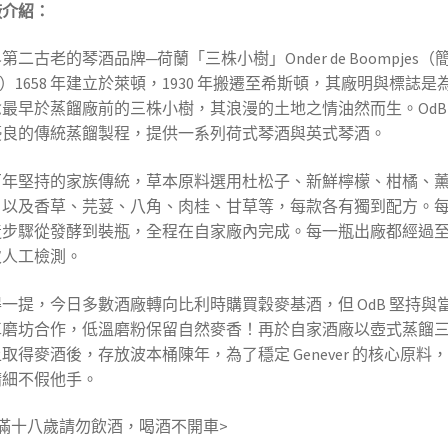
廠介紹：
第二古老的琴酒品牌─荷蘭「三株小樹」Onder de Boompjes（
B）1658 年建立於萊頓，1930 年搬遷至希斯頓，其廠明與標誌是
最早於蒸餾廠前的三株小樹，其浪漫的土地之情油然而生。OdB
優良的傳統蒸餾製程，提供一系列荷式琴酒與英式琴酒。
百年堅持的家族傳統，草本原料選用杜松子、新鮮檸檬、柑橘、
、以及香草、芫荽、八角、肉桂、甘草等，每款各有獨到配方。
造步驟從發酵到裝瓶，全程在自家廠內完成。每一瓶出廠都經過
次人工檢測。
一提，今日多數酒廠轉向比利時購買穀麥基酒，但 OdB 堅持與
車磨坊合作，低溫磨粉保留自然麥香！再於自家酒廠以壺式蒸餾
取得麥酒後，存放波本桶陳年，為了穩定 Genever 的核心原料
精細不假他手。
滿十八歲請勿飲酒，喝酒不開車>