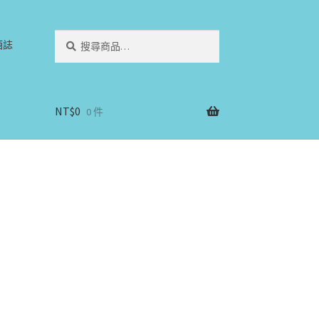
搜
搜
酒誌
尋
尋
關
鍵
字:
NT$
0
0 件
）