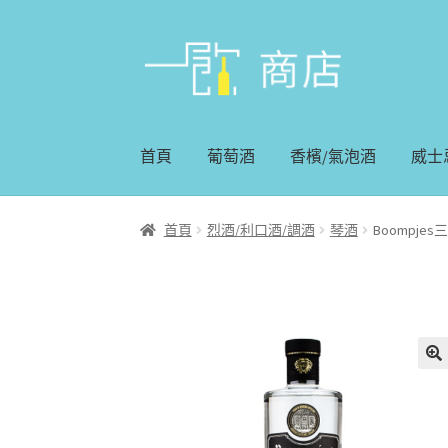
略
跳
過
至
導
內
覽
容
首頁
葡萄酒
香檳/氣泡酒
威士
首頁
烈酒/利口酒/調酒
琴酒
Boompj