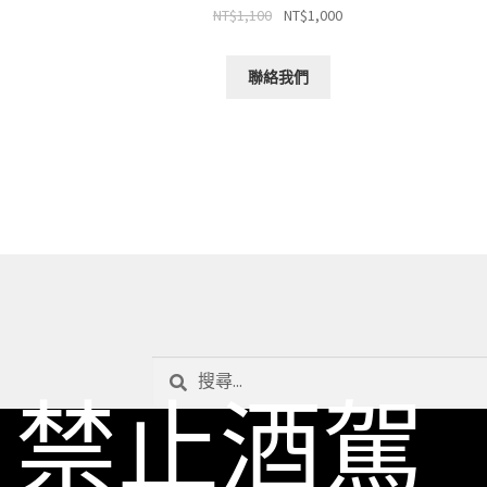
NT$
1,100
NT$
1,000
聯絡我們
搜
禁止酒駕
尋
關
鍵
字: