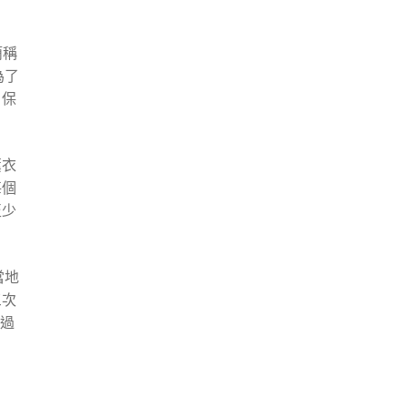
簡稱
為了
 保
薰衣
每個
至少
當地
三次
，過