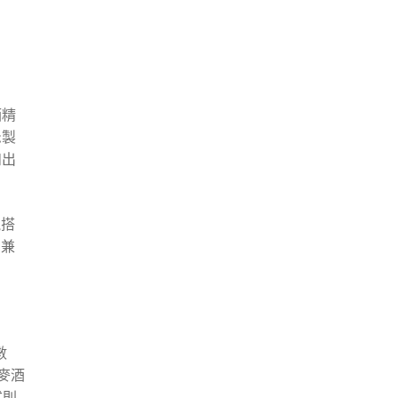
酒精
忌製
和出
混搭
，兼
數
在麥酒
式則