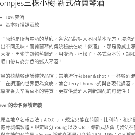
oompjes三株小樹-新式荷蘭琴酒
10%麥酒
基本好搭調酒款
松子原料是所有琴酒的基底，各家品牌納入不同草本配方，浸泡
餾出不同風味。而荷蘭琴的傳統秘訣在於「麥酒」，那是像威士
用大麥、黑麥等穀物蒸餾酒，用麥酒、杜松子、各式草本等，調
潤順口帶有麥芽香的迷人琴酒！
量的荷蘭琴建議純飲品嚐；當地流行著beer & shot，一杯琴酒
！在調酒的世界更為寬廣，適合Jerry Thomas式與各現代調酒
醇厚麥香與辛香草本的特質，更提供愛酒人創新調配的可能性！
never的命名保護定義
原產地命名報合法﹝A.O.C.﹞，規定只能在荷蘭、比利時、和少
德等城鎮製造。規定區分 Young 以及 Old，即新式與舊式製法
與含糖的允許量。Young 新式麥酒量可介於 1.5%~15%；Old 舊