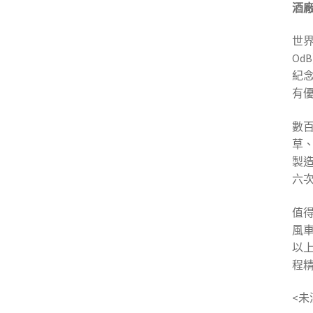
酒
世界
Od
紀念
有
數
草
製
六
值得
風
以上
程
<未