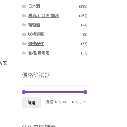
日本酒
(285)
烈酒/利口酒/調酒
(464)
葡萄酒
(24)
送禮專區
(5)
週邊配件
(77)
香檳/氣泡酒
(17)
RA 安
價格篩選器
最
最
價格:
NT$280
—
NT$1,350
篩選
低
高
價
價