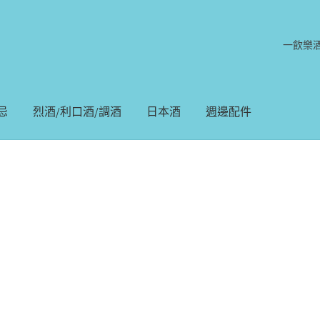
一飲樂
忌
烈酒/利口酒/調酒
日本酒
週邊配件