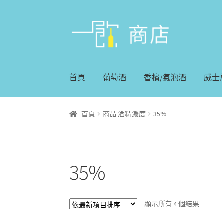
略
跳
過
至
導
內
覽
容
首頁
葡萄酒
香檳/氣泡酒
威士
首頁
商品 酒精濃度
35%
35%
顯示所有 4 個結果