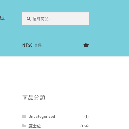
搜
搜
酒誌
尋
尋
關
鍵
字:
NT$
0
0 件
商品分類
Uncategorized
(1)
威士忌
(164)