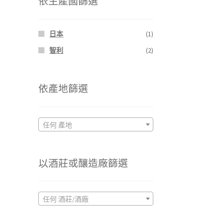
依生產國篩選
格
格
日本
(1)
智利
(2)
依產地篩選
任何 產地
以酒莊或釀造廠篩選
任何 酒莊/酒廠