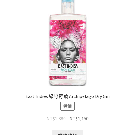
East Indies 綠野奇蹟 Archipelago Dry Gin
特價
NT$
1,380
NT$
1,150