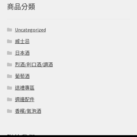
字:
商品分類
Uncategorized
威士忌
日本酒
烈酒/利口酒/調酒
葡萄酒
送禮專區
週邊配件
香檳/氣泡酒