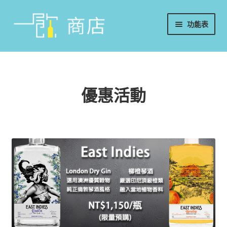
略
跳
功能表
過
至
導
內
首頁
覽
容
葡萄酒
優惠活動
香檳/氣泡酒
威士忌
烈酒/利口酒/調酒
日本酒
週邊配件