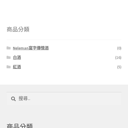
商品分類
Neleman寫字傳情酒
(0)
白酒
(16)
紅酒
(5)
搜
尋
關
鍵
字:
商品分類