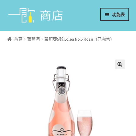
略
跳
功能表
過
至
導
內
首頁
覽
容
首頁
葡萄酒
蘿莉亞5號 Lolea No.5 Rose（已完售）
葡萄酒
香檳/氣泡酒
威士忌
烈酒/利口酒/調酒
日本酒
週邊配件