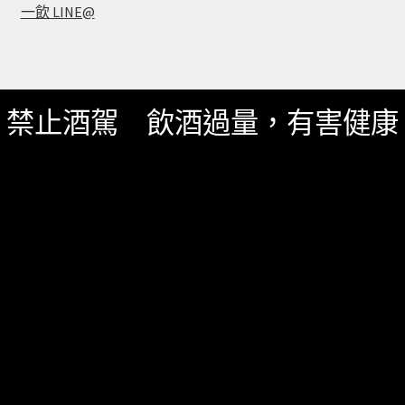
一飲 LINE@
禁止酒駕 飲酒過量，有害健康
服務資訊
如何詢價
關於我們
服務條款
隱私政策