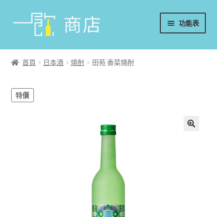
略
跳
功能表
過
至
導
內
首頁
覽
容
首頁
日本酒
燒酎
田苑 香菜燒酎
葡萄酒
特價
香檳/氣泡酒
威士忌
烈酒/利口酒/調酒
日本酒
週邊配件