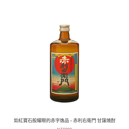
如紅寶石般耀眼的赤字逸品 – 赤利右衛門 甘藷燒酎