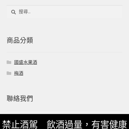
搜
尋
關
鍵
字:
商品分類
國盛水果酒
梅酒
聯絡我們
一飲 Facebook
禁止酒駕 飲酒過量，有害健康