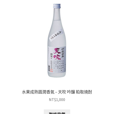
水果成熟圓潤香氣 – 天吹 吟釀 粕取燒酎
NT$
1,000