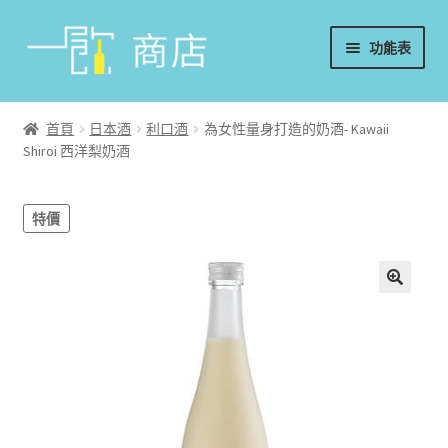
略
跳
功能表
過
至
導
內
首頁
覽
容
首頁
日本酒
利口酒
為女性量身打造的奶酒- Kawaii
Shiroi 西洋梨奶酒
葡萄酒
香檳/氣泡酒
特價
威士忌
烈酒/利口酒/調酒
日本酒
週邊配件