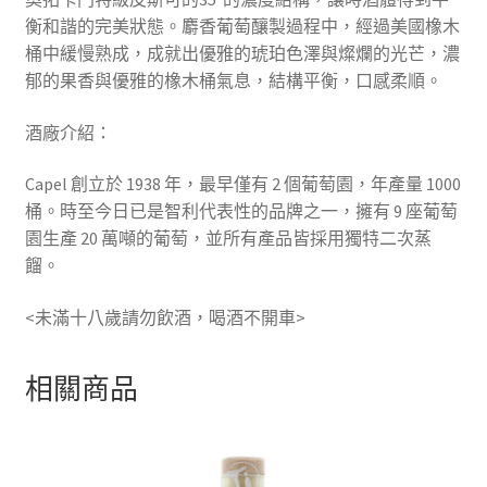
衡和諧的完美狀態。麝香葡萄釀製過程中，經過美國橡木
桶中緩慢熟成，成就出優雅的琥珀色澤與燦爛的光芒，濃
郁的果香與優雅的橡木桶氣息，結構平衡，口感柔順。
酒廠介紹：
Capel 創立於 1938 年，最早僅有 2 個葡萄園，年產量 1000
桶。時至今日已是智利代表性的品牌之一，擁有 9 座葡萄
園生產 20 萬噸的葡萄，並所有產品皆採用獨特二次蒸
餾。
<未滿十八歲請勿飲酒，喝酒不開車>
相關商品