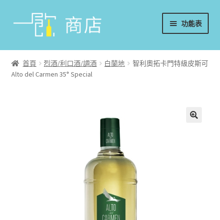
略
跳
功能表
過
至
導
內
首頁
覽
容
首頁
烈酒/利口酒/調酒
白蘭地
智利奧拓卡門特級皮斯可
Alto del Carmen 35° Special
葡萄酒
香檳/氣泡酒
威士忌
烈酒/利口酒/調酒
日本酒
週邊配件