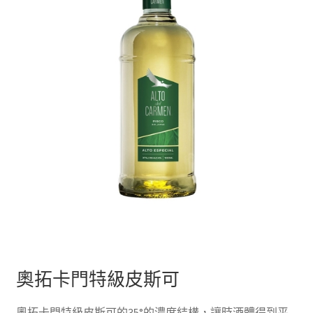
奧拓卡門特級皮斯可
奧拓卡門特級皮斯可的35°的濃度結構，讓時酒體得到平