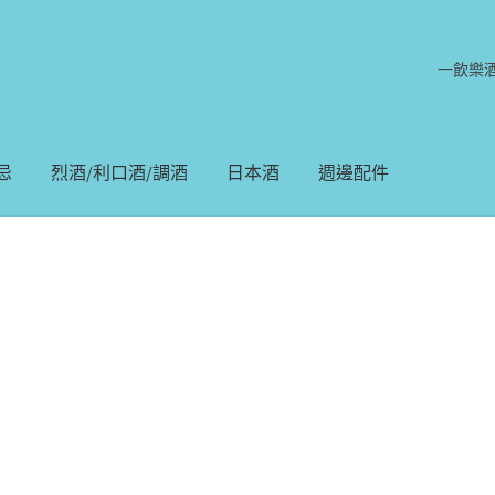
一飲樂
忌
烈酒/利口酒/調酒
日本酒
週邊配件