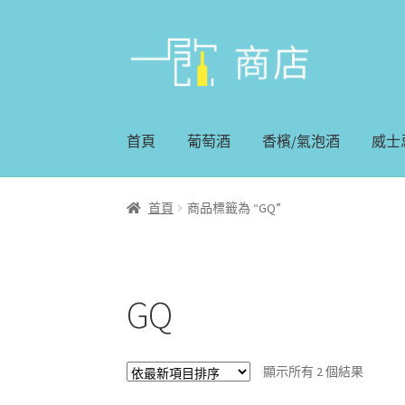
略
跳
過
至
導
內
覽
容
首頁
葡萄酒
香檳/氣泡酒
威士
首頁
商品標籤為 “GQ”
GQ
顯示所有 2 個結果