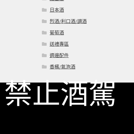
日本酒
烈酒/利口酒/調酒
葡萄酒
送禮專區
週邊配件
香檳/氣泡酒
禁止酒駕
© 一飲商店 2026
Built with Storefront & WooCommerce
.