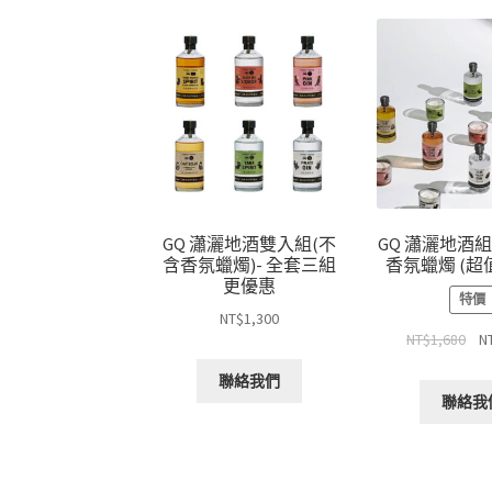
GQ 瀟灑地酒雙入組(不
GQ 瀟灑地酒組
含香氛蠟燭)- 全套三組
香氛蠟燭 (超
更優惠
特價
NT$
1,300
NT$
1,680
N
聯絡我們
聯絡我