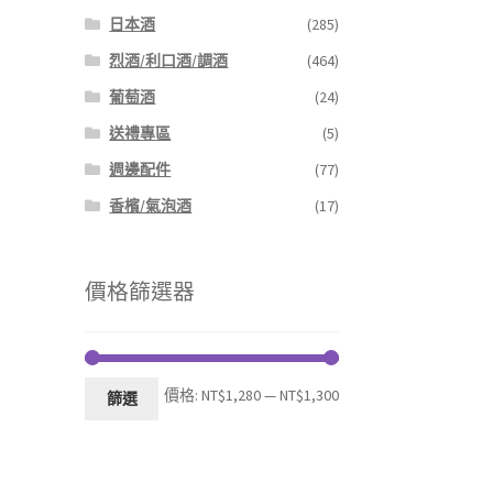
日本酒
(285)
烈酒/利口酒/調酒
(464)
葡萄酒
(24)
送禮專區
(5)
週邊配件
(77)
香檳/氣泡酒
(17)
價格篩選器
最
最
價格:
NT$1,280
—
NT$1,300
篩選
低
高
價
價