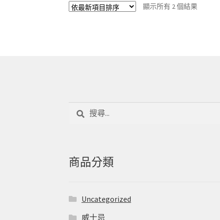
顯示所有 2 個結果
搜
尋
關
鍵
字:
商品分類
Uncategorized
威士忌