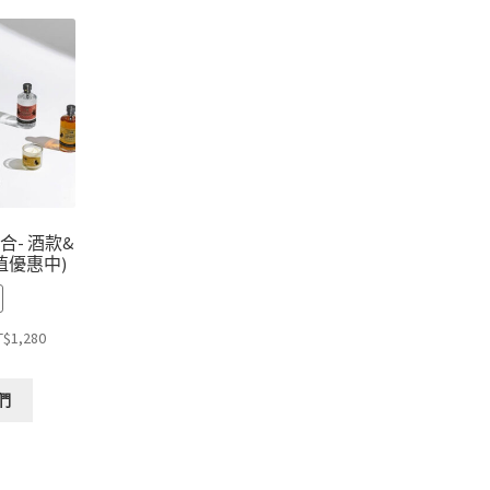
合- 酒款&
值優惠中)
T$
1,280
們