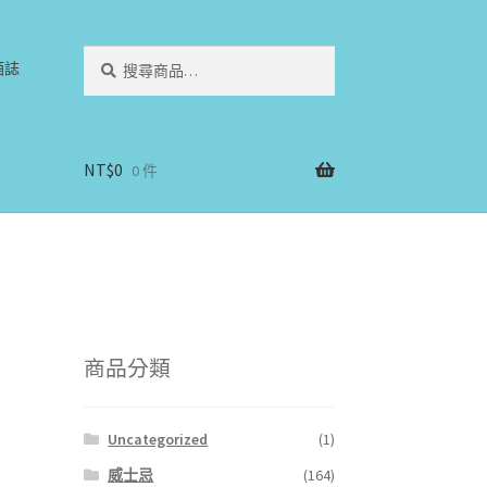
搜
搜
酒誌
尋
尋
關
鍵
字:
NT$
0
0 件
商品分類
Uncategorized
(1)
威士忌
(164)