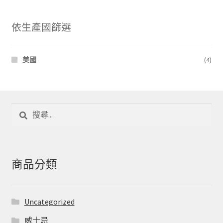
價
價
依生產國篩選
格
格
美國
(4)
搜
尋
關
鍵
字:
商品分類
Uncategorized
威士忌