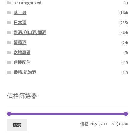
Uncategorized
(1)
威士忌
(164)
日本酒
(285)
烈酒/利口酒/調酒
(464)
葡萄酒
(24)
送禮專區
(5)
週邊配件
(77)
香檳/氣泡酒
(17)
價格篩選器
最
最
價格:
NT$1,200
—
NT$1,690
篩選
低
高