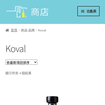
略
跳
功能表
過
至
導
內
首頁
覽
容
首頁
商品 品牌
Koval
葡萄酒
Koval
香檳/氣泡酒
威士忌
烈酒/利口酒/調酒
顯示所有 4 個結果
日本酒
週邊配件