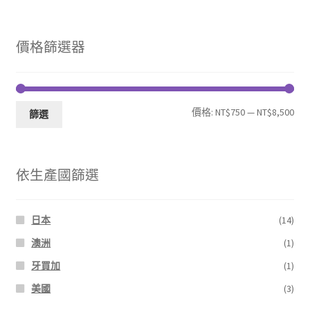
價格篩選器
最
最
價格:
NT$750
—
NT$8,500
篩選
低
高
價
價
依生產國篩選
格
格
日本
(14)
澳洲
(1)
牙買加
(1)
美國
(3)