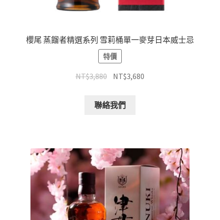
櫻尾 蒸餾者精選系列 雪莉桶單一麥芽日本威士忌
特價
NT$
3,880
NT$
3,680
聯絡我們