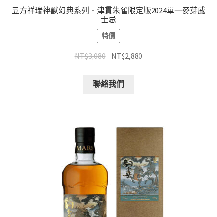
五方祥瑞神獸幻典系列・津貫朱雀限定版2024單一麥芽威
士忌
特價
NT$
3,080
NT$
2,880
聯絡我們