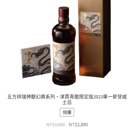
五方祥瑞神獸幻典系列・津貫青龍限定版2023單一麥芽威
士忌
特價
NT$
3,080
NT$
2,880