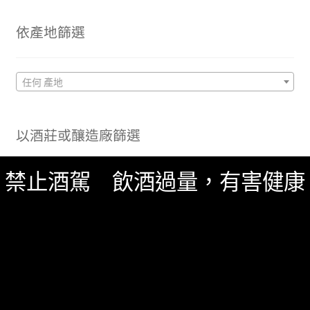
依產地篩選
任何 產地
以酒莊或釀造廠篩選
禁止酒駕 飲酒過量，有害健康
任何 酒莊/酒廠
搜
尋
關
鍵