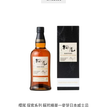
櫻尾 探索系列 蘇玳桶單一麥芽日本威士忌