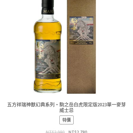
五方祥瑞神獸幻典系列・駒之岳白虎限定版2023單一麥芽
威士忌
特價
NT$
2,980
NT$
2,780