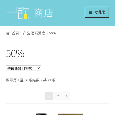
略
跳
功能表
過
至
導
內
首頁
覽
容
首頁
商品 酒精濃度
50%
葡萄酒
50%
香檳/氣泡酒
威士忌
烈酒/利口酒/調酒
顯示第 1 至 16 項結果，共 22 項
日本酒
1
2
週邊配件