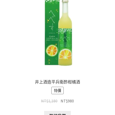
井上酒造平兵衛酢柑橘酒
特價
NT$
1,180
NT$
980