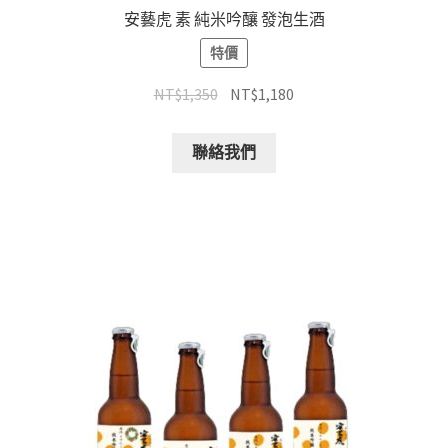
安藝虎 素 純米吟釀 發泡生酒
特價
NT$
1,350
NT$
1,180
聯絡我們