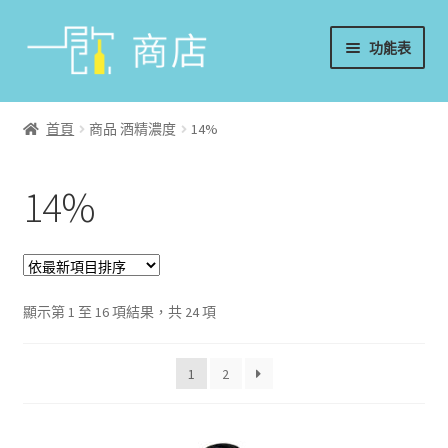
略
跳
功能表
過
至
導
內
首頁
覽
容
首頁
商品 酒精濃度
14%
葡萄酒
14%
香檳/氣泡酒
威士忌
烈酒/利口酒/調酒
顯示第 1 至 16 項結果，共 24 項
日本酒
1
2
週邊配件