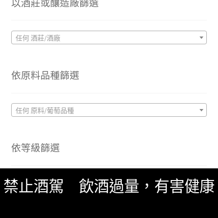
以酒莊或釀造廠篩選
任何 酒莊/酒廠
依原料品種篩選
任何 原料/葡萄品種
依等級篩選
純米吟釀
(3)
禁止酒駕 飲酒過量，有害健康
純米酒
(1)