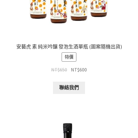
安藝虎 素 純米吟釀 發泡生酒單瓶 (圖案隨機出貨)
特價
NT$
650
NT$
600
聯絡我們