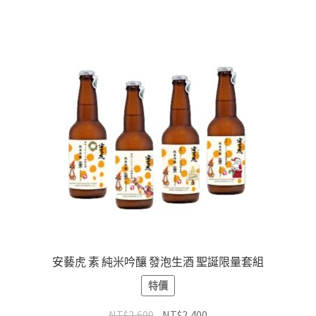
安藝虎 素 純米吟釀 發泡生酒 聖誕限量套組
特價
NT$
2,600
NT$
2,400