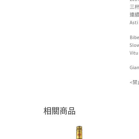
三杯
連續
As
Bi
Sl
Vi
Gi
<禁
相關商品