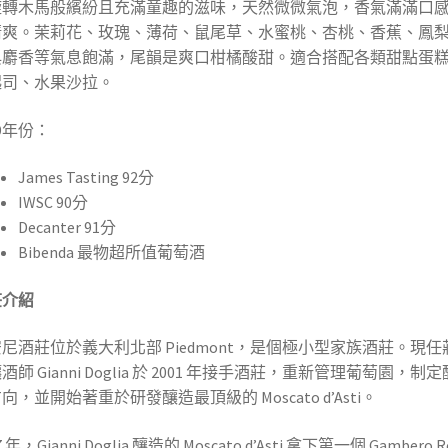
旋轉木馬般繽紛且充滿童趣的滋味，天然微微氣泡，香氣滿滿口
清爽。茉莉花、玫瑰、薄荷、鼠尾草、水蜜桃、杏桃、香蕉、鳳
典麝香等氣息飽滿，尾韻是爽口柑橘酸甜。適合搭配各類甜點蛋
起司、水果沙拉。
19年份：
James Tasting 92分
IWSC 90分
Decanter 91分
Bibenda 最物超所值葡萄酒
莊介紹
尼酒莊位於義大利北部 Piedmont，是個極小型家族酒莊。現任
酒師 Gianni Doglia 於 2001 年接手酒莊，重新管理葡萄園，制
向，並開始著重於研發釀造最頂級的 Moscato d’Asti。
7 年，Gianni Doglia 釀造的 Moscato d’Asti 拿下第一個 Gambero R