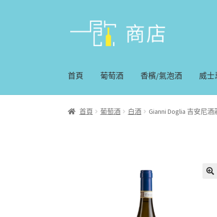
略
跳
過
至
導
內
覽
容
首頁
葡萄酒
香檳/氣泡酒
威士
首頁
葡萄酒
白酒
Gianni Doglia 吉安