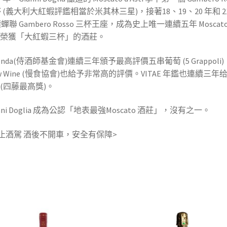
 (義大利大紅蝦評鑑相當於米其林三星)，接著18、19、20 年和 21
蟬聯 Gambero Rosso 三杯王座，成為史上唯一連續五年 Moscato 
ti 榮獲「大紅蝦三杯」的酒莊。
benda(侍酒師基金會)連續三年頒予最高評價五串葡萄 (5 Grappoli)
ow Wine (慢食協會)也給予非常高的評價。VITAE 年鑑也連續三年给
tu (四藤最高獎)。
anni Doglia 成為公認「地表最強Moscato 酒莊」，沒有之一。
止酒駕 酒後不開車，安全有保障>