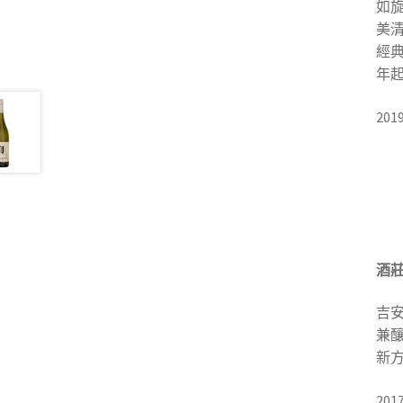
如
美
經
年
20
酒
吉安
兼釀
新方
201