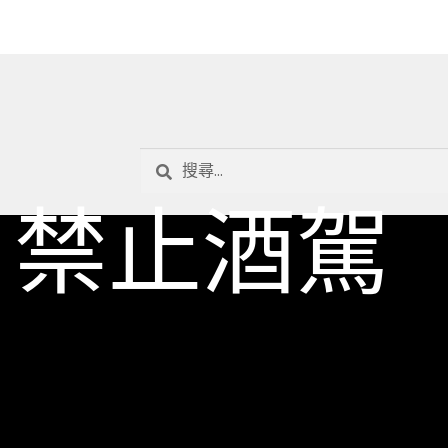
搜
尋
禁止酒駕
關
鍵
字: