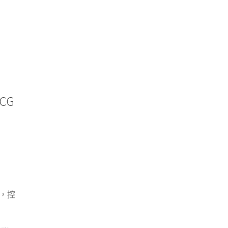
CG
酵，控