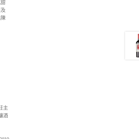
感甜
梨及
糕陳
莊主
定釀酒
osso