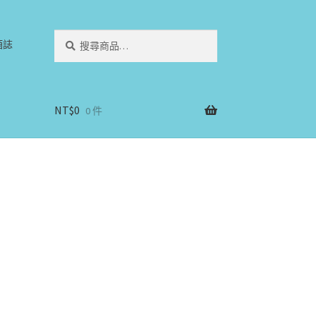
搜
搜
酒誌
尋
尋
關
鍵
字:
NT$
0
0 件