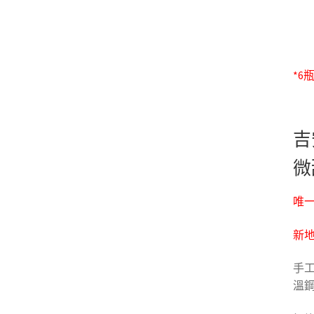
*6
吉
微
唯一
新地
手工
溫鋼