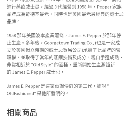
進行蒸餾威士忌，經過
3
代經營到
1958
年，
Pepper
家族
品牌成為肯德基最老，同時也是美國最老最經典的威士忌
品牌。
1958
那年美國波本產業蕭條，
James E. Pepper
於那年停
止生產。多年後，
Georgetown Trading Co., (
也是一家成
立於美國獨立時期的威士忌貿易公司
)
承擔了此品牌的管
理權，並取得了當年的蒸餾技術及成分，親自手選成熟、
非常相近於
”Old Style”
的酒桶，重新開始生產蒸餾新
的
James E. Pepper
威士忌，
James E. Pepper
是這家蒸餾傳奇的第三代，據說
”
OldFashioned”
是他所發明的。
相關商品