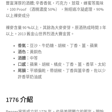
豐富渾厚的酒體
;
辛香香氣，巧克力，荳蔻，蜂蜜等風味
，
100 Proof （酒精濃度 50%） ，
無經過冷凝處理，
90%
以上裸麥成分
裸麥含量
90 %
以上，其餘為大麥麥芽。原酒熟成時間
3
年
以上。
2013
舊金山世界烈酒大賽金賞。
香氣：
豆沙、牛奶糖、胡椒、丁香、薑、蘋果
酒色：
黃銅色
酒體：
中等
口感：
蘋果、胡椒、橘皮、丁香、薑、香草、太妃
尾韻：
平順偏乾，帶胡椒、丁香與薑辛香，佐以少
許香草奶油感
1776 介紹
Pepper
家族成立於
1776
年，也是美國獨立的那年，開始