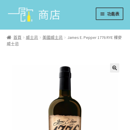
略
跳
功能表
過
至
導
內
首頁
覽
容
首頁
威士忌
美國威士忌
James E. Pepper 1776 RYE 裸麥
威士忌
葡萄酒
香檳/氣泡酒
威士忌
烈酒/利口酒/調酒
日本酒
週邊配件