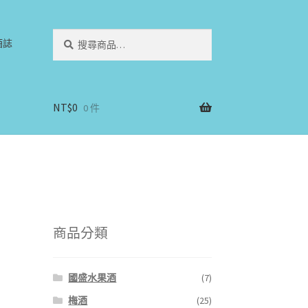
搜
搜
酒誌
尋
尋
關
鍵
字:
NT$
0
0 件
商品分類
國盛水果酒
(7)
梅酒
(25)