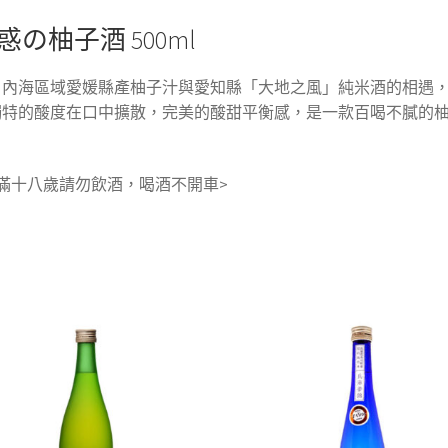
惑の柚子酒 500ml
戶內海區域愛媛縣產柚子汁與愛知縣「大地之風」純米酒的相遇
獨特的酸度在口中擴散，完美的酸甜平衡感，是一款百喝不膩的
。
滿十八歲請勿飲酒，喝酒不開車>