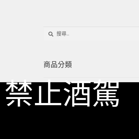
搜
尋
關
鍵
字:
商品分類
禁止酒駕
國盛水果酒
梅酒