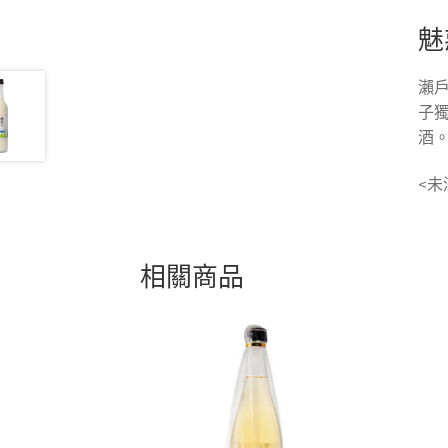
魅
瀨
子
酒
<未
相關商品