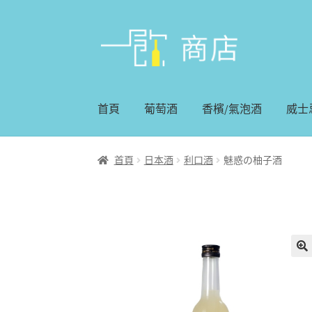
略
跳
過
至
導
內
覽
容
首頁
葡萄酒
香檳/氣泡酒
威士
首頁
日本酒
利口酒
魅惑の柚子酒