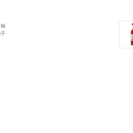
，柚
柚子