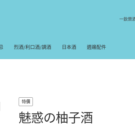
一飲樂
忌
烈酒/利口酒/調酒
日本酒
週邊配件
特價
魅惑の柚子酒