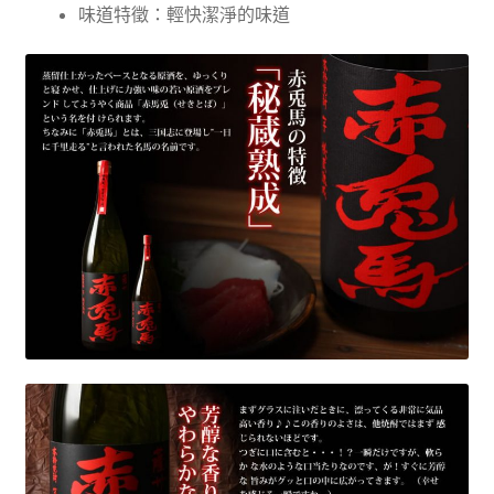
味道特徵：輕快潔淨的味道