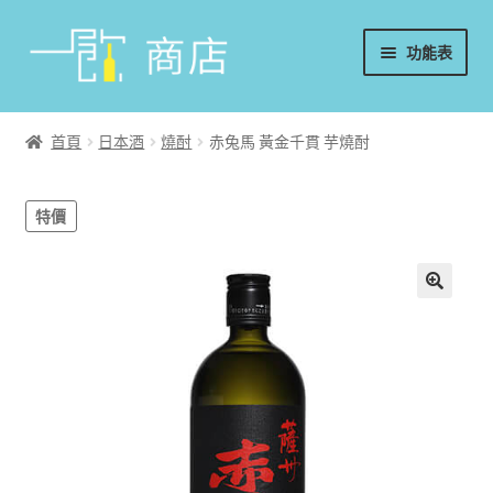
略
跳
功能表
過
至
導
內
首頁
覽
容
首頁
日本酒
燒酎
赤兔馬 黃金千貫 芋燒酎
葡萄酒
特價
香檳/氣泡酒
威士忌
烈酒/利口酒/調酒
日本酒
週邊配件