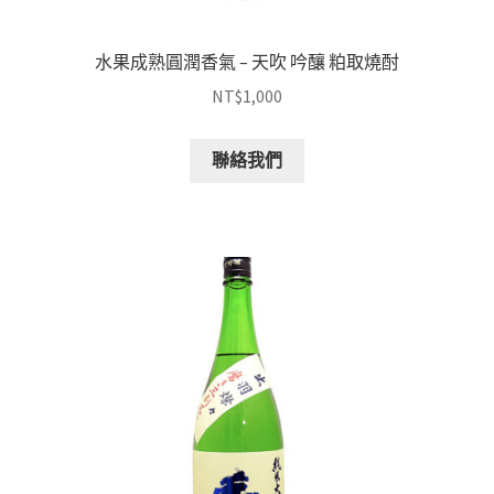
水果成熟圓潤香氣 – 天吹 吟釀 粕取燒酎
NT$
1,000
聯絡我們