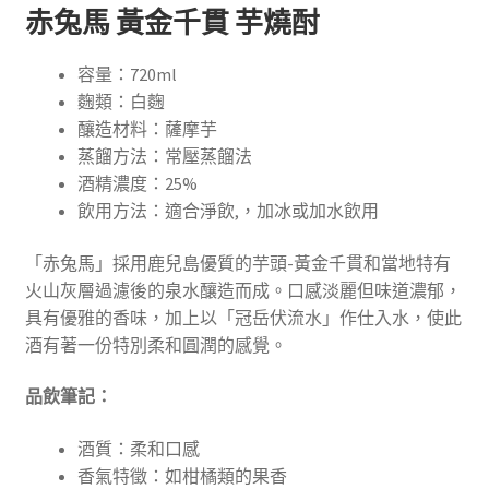
赤兔馬 黃金千貫 芋燒酎
容量：720ml
麴類：白麴
釀造材料：薩摩芋
蒸餾方法：常壓蒸餾法
酒精濃度：25%
飲用方法：適合淨飲,，加冰或加水飲用
「赤兔馬」採用鹿兒島優質的芋頭-黃金千貫和當地特有
火山灰層過濾後的泉水釀造而成。口感淡麗但味道濃郁，
具有優雅的香味，加上以「冠岳伏流水」作仕入水，使此
酒有著一份特別柔和圓潤的感覺。
品飲筆記：
酒質：柔和口感
香氣特徵：如柑橘類的果香