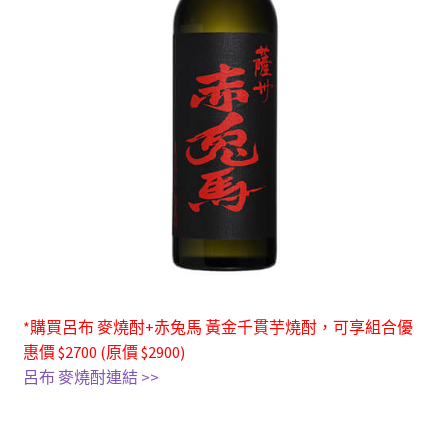
*購買呂布 麥燒酎+赤兔馬 黃金千貫芋燒酎，可享組合優
惠價 $2700 (原價 $2900)
呂布 麥燒酎連結 >>