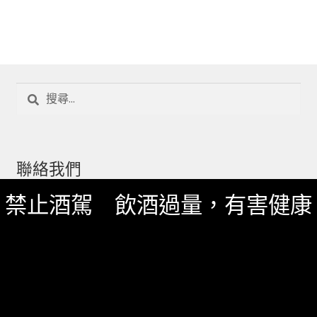
搜
尋
關
鍵
字:
聯絡我們
禁止酒駕 飲酒過量，有害健康
一飲 Facebook
一飲 LINE@