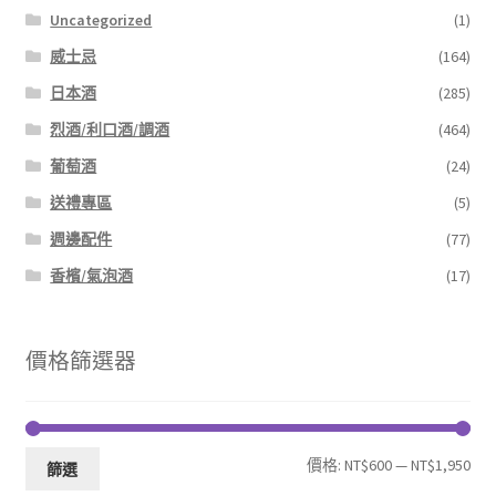
Uncategorized
(1)
威士忌
(164)
日本酒
(285)
烈酒/利口酒/調酒
(464)
葡萄酒
(24)
送禮專區
(5)
週邊配件
(77)
香檳/氣泡酒
(17)
價格篩選器
最
最
價格:
NT$600
—
NT$1,950
篩選