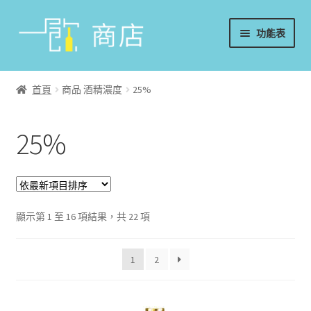
略
跳
功能表
過
至
導
內
首頁
覽
容
首頁
商品 酒精濃度
25%
葡萄酒
25%
香檳/氣泡酒
威士忌
烈酒/利口酒/調酒
顯示第 1 至 16 項結果，共 22 項
日本酒
1
2
週邊配件