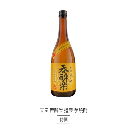
天星 吞醉樂 道雫 芋燒酎
特價