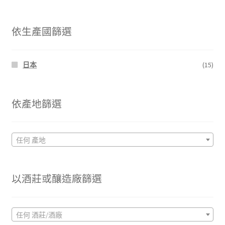
低
高
價
價
依生產國篩選
格
格
日本
(15)
依產地篩選
任何 產地
以酒莊或釀造廠篩選
任何 酒莊/酒廠