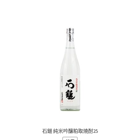
石鎚 純米吟釀粕取燒酎25