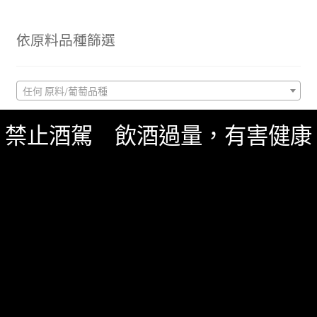
依原料品種篩選
任何 原料/葡萄品種
禁止酒駕 飲酒過量，有害健康
搜
尋
關
鍵
字:
商品分類
Uncategorized