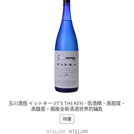
玉川酒造 イットキー (IT’S THE KEY) – 低酒精、高甜度、
高酸度，開啟全新清酒世界的鑰匙
特價
NT$
1,200
NT$
1,100