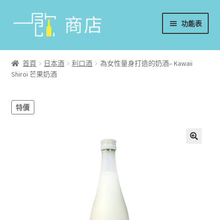
略
跳
功能表
過
至
導
內
首頁
覽
容
首頁
日本酒
利口酒
為女性量身打造的奶酒– Kawaii
Shiroi 芒果奶酒
葡萄酒
香檳/氣泡酒
特價
威士忌
烈酒/利口酒/調酒
日本酒
週邊配件