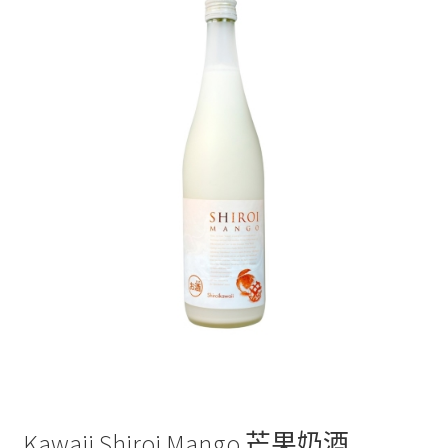
Kawaii Shiroi Mango 芒果奶酒