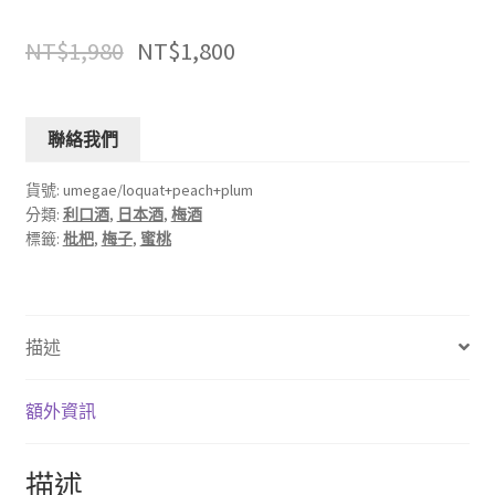
NT$
1,980
NT$
1,800
聯絡我們
貨號:
umegae/loquat+peach+plum
分類:
利口酒
,
日本酒
,
梅酒
標籤:
枇杷
,
梅子
,
蜜桃
描述
額外資訊
描述