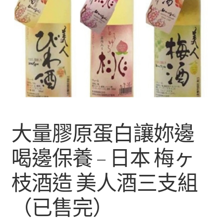
大量膠原蛋白讓妳邊
喝邊保養 – 日本 梅ヶ
枝酒造 美人酒三支組
（已售完）