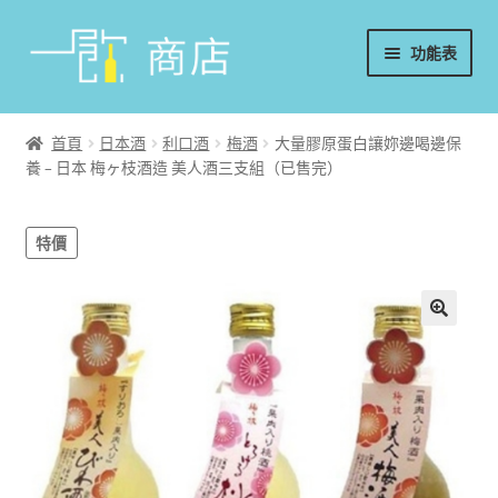
略
跳
功能表
過
至
導
內
首頁
覽
容
首頁
日本酒
利口酒
梅酒
大量膠原蛋白讓妳邊喝邊保
養 – 日本 梅ヶ枝酒造 美人酒三支組（已售完）
葡萄酒
香檳/氣泡酒
特價
威士忌
烈酒/利口酒/調酒
日本酒
週邊配件