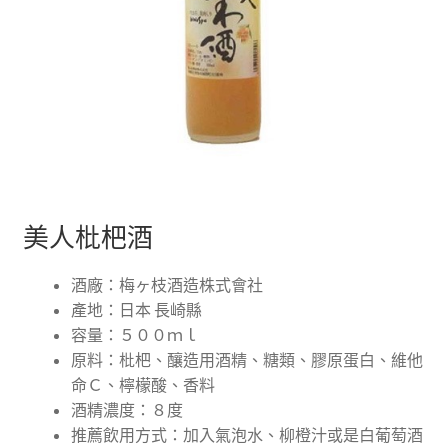
美人枇杷酒
酒廠：梅ヶ枝酒造株式會社
產地：日本 長崎縣
容量：
５００ｍｌ
原料：枇杷、釀造用酒精、糖類、膠原蛋白、維他
命Ｃ、檸檬酸、香料
酒精濃度：
８度
推薦飲用方式：加入氣泡水、柳橙汁或是白葡萄酒