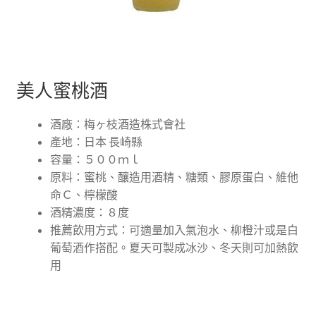
美人蜜桃酒
酒廠：梅ヶ枝酒造株式會社
產地：日本 長崎縣
容量：
５００ｍｌ
原料：蜜桃、釀造用酒精、糖類、膠原蛋白、維他
命Ｃ、檸檬酸
酒精濃度：
８度
推薦飲用方式：可適量加入氣泡水、柳橙汁或是白
葡萄酒作搭配。夏天可製成冰沙、冬天則可加熱飲
用