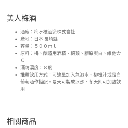
美人梅酒
酒廠：梅ヶ枝酒造株式會社
產地：日本 長崎縣
容量：
５００ｍｌ
原料：梅、釀造用酒精、糖類、膠原蛋白、維他命
Ｃ
酒精濃度：
８度
推薦飲用方式：可適量加入氣泡水、柳橙汁或是白
葡萄酒作搭配。夏天可製成冰沙、冬天則可加熱飲
用
相關商品