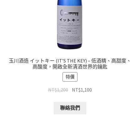
玉川酒造 イットキー (IT’S THE KEY) – 低酒精、高甜度、
高酸度，開啟全新清酒世界的鑰匙
特價
NT$
1,200
NT$
1,100
聯絡我們