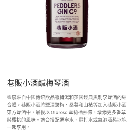
巷販小酒鹹梅琴酒
靈感來自中國傳統飲品酸梅湯和英國經典黑刺李琴酒的結
合體，巷販小酒將鹽漬酸梅、桑葚和山楂等加入巷販小酒
東方琴酒中，最後以 Oloroso 雪莉桶熟陳，增添更多香草
與櫻桃的風味。適合搭配通寧水、蘇打水或氣泡酒與冰塊
一起享用。