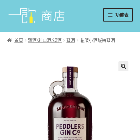
略
跳
功能表
過
至
導
內
首頁
覽
容
首頁
烈酒/利口酒/調酒
琴酒
巷販小酒鹹梅琴酒
葡萄酒
香檳/氣泡酒
威士忌
烈酒/利口酒/調酒
日本酒
週邊配件