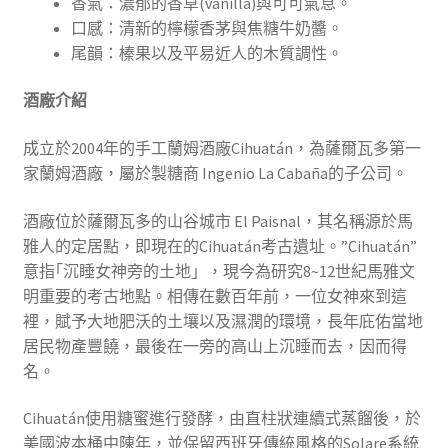
香氣：濃郁的香草(vanilla)與可可氣息。
口感：清新的檸檬香茅與焦糖牛奶醬。
尾韻：榛果以及平易近人的木質調性。
酒廠介紹
成立於2004年的手工蘭姆酒廠Cihuatán，為薩爾瓦多第一
家蘭姆酒廠，屬於製糖商 Ingenio La Cabaña的子公司。
酒廠位於薩爾瓦多的山谷城市 El Paisnal，其名稱源於馬
雅人的定居點，即現在的Cihuatán考古遺址。”Cihuatán”
意指｢沉睡女神旁的土地」，現今為研究8~12世紀馬雅文
明重要的考古地點。相傳在數百年前，一位女神來到這
裡，賦予大地肥沃的土壤以及濕潤的環境，長年庇佑當地
居民物產豐饒，最後在一旁的高山上沉睡而去，因而得
名。
Cihuatán使用糖蜜進行發酵，由直柱狀連續式蒸餾後，於
美國波本桶中陳年，並保留西班牙傳統風格的Solare系統