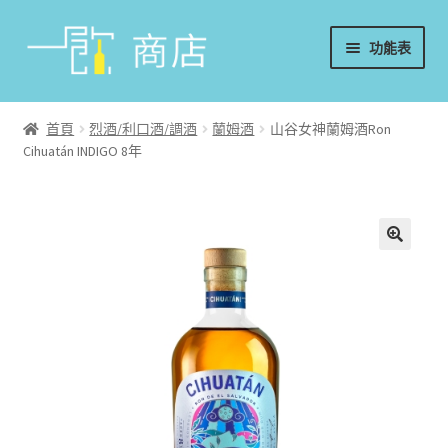
略
跳
功能表
過
至
導
內
首頁
覽
容
首頁
烈酒/利口酒/調酒
蘭姆酒
山谷女神蘭姆酒Ron
Cihuatán INDIGO 8年
葡萄酒
香檳/氣泡酒
威士忌
烈酒/利口酒/調酒
日本酒
週邊配件