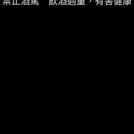
禁止酒駕 飲酒過量，有害健康
服務資訊
如何詢價
關於我們
服務條款
隱私政策