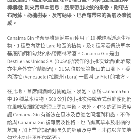
棕欖樹) 則夾帶草本氣息，腰果帶出收斂的果香，附帶古
布阿蘇、橄欖樹果、及可納果、巴西莓帶來的香氣及礦物
感。
Canaima Gin 卡奈瑪雅馬遜琴酒使用了 10 種雅馬遜原生植
物、1 種委內瑞拉 Lara 地區的植物，及 8 種琴酒傳統草本
基底所調和勾兌的熱帶雨林琴酒。Canaima Gin 是由
Destilerias Unidas S.A. (DUSA)所製作的小批次琴酒(此酒廠
亦生產外交官蘭姆酒)，DUSA 位於安第斯山的山腳下，委
內瑞拉 (Venezuela) 拉臘州 (Lara) 一個叫 La Miel 的地方。
在此地，首席調酒師分開處理、浸泡、蒸餾 Canaima Gin
中 19 種草本植物，500 公升的小批次傳統壺式蒸餾使他們
在風味及細節的處理上更加精確，次外，47% 的酒精濃度
讓 Caniama Gin 有辦法在風味及香氣之間達到和諧，不僅
給與 Canaima Gin 複雜度及性格，也凸顯其草本及柑橘的
基調，加上首席調酒師長久的經驗及專業，才得以完美地
勾兌出如此平衡的琴酒。