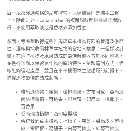
每一瓶都經過嚴格的品質控管，瓶頸標籤則是純手工繫
上。除此之外，Canaima Gin 的複雜風味都是透過蒸餾取
得，不使用萃取液或是香精來添加香氣。
然而，考慮到取得這些雅馬遜草本植物有限的管道及季節
性，酒廠與採收雨林草本植物的當地人構思了一個採收計
畫，在這些植物及水果熟成的最佳時機收置於不同地區，
並進行蒸餾以保留農作物的原始特性。依賴這個方式，酒
廠能夠穩定產量，並且在不干擾雨林生態循環的前提下，
捕捉原物最佳的熟成狀態。
雅馬遜植物：腰果、橄欖樹果、古布阿蘇、亞馬遜
雨林棕欖樹、可納果、巴西莓、印度棗、桃椰子、
百香果
委內瑞拉植物：西印度櫻桃
傳統琴酒草本植物：杜松子、芫荽、甜橘皮、苦橘
皮、當歸根、葛縷子、白葡萄柚皮、紅葡萄柚皮