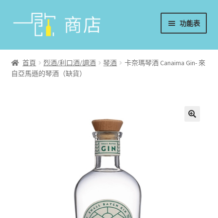
略
跳
功能表
過
至
導
內
首頁
覽
容
首頁
烈酒/利口酒/調酒
琴酒
卡奈瑪琴酒 Canaima Gin- 來
自亞馬遜的琴酒（缺貨）
葡萄酒
香檳/氣泡酒
威士忌
烈酒/利口酒/調酒
日本酒
週邊配件