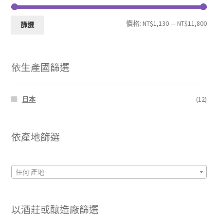
最
最
價格:
NT$1,130
—
NT$11,800
篩選
低
高
價
價
依生產國篩選
格
格
日本
(12)
依產地篩選
任何 產地
以酒莊或釀造廠篩選