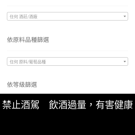
任何 酒莊/酒廠
依原料品種篩選
任何 原料/葡萄品種
依等級篩選
禁止酒駕 飲酒過量，有害健康
純米大吟釀
(8)
搜