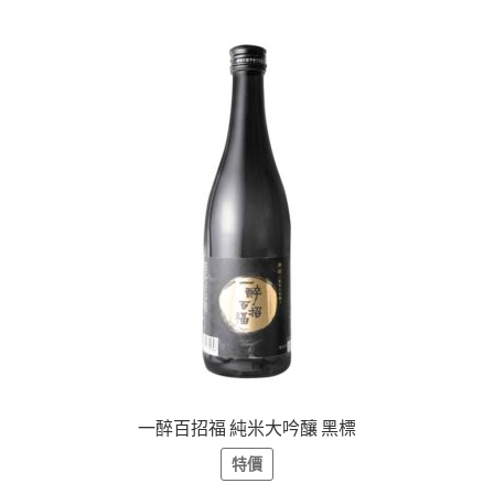
一醉百招福 純米大吟釀 黑標
特價