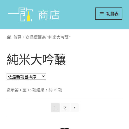
略
跳
功能表
過
至
導
內
首頁
覽
容
首頁
商品標籤為 “純米大吟釀”
葡萄酒
純米大吟釀
香檳/氣泡酒
威士忌
烈酒/利口酒/調酒
顯示第 1 至 16 項結果，共 19 項
日本酒
1
2
週邊配件