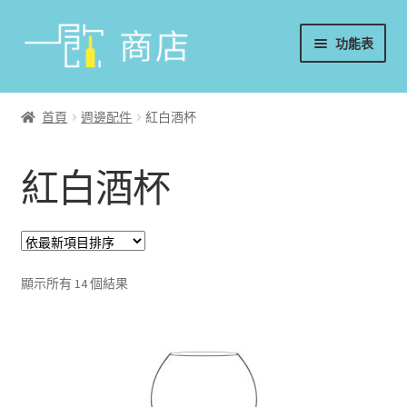
略
跳
功能表
過
至
導
內
首頁
覽
容
首頁
週邊配件
紅白酒杯
葡萄酒
紅白酒杯
香檳/氣泡酒
威士忌
烈酒/利口酒/調酒
顯示所有 14 個結果
日本酒
週邊配件