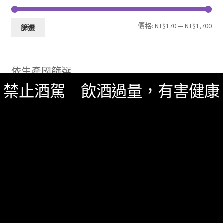
最
最
價格:
NT$170
—
NT$1,700
篩選
低
高
價
價
依生產國篩選
格
格
禁止酒駕 飲酒過量，有害健康
法國
(6)
搜
尋
關
鍵
字:
商品分類