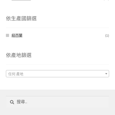
依生產國篩選
紐西蘭
(1)
依產地篩選
任何 產地
搜
尋
關