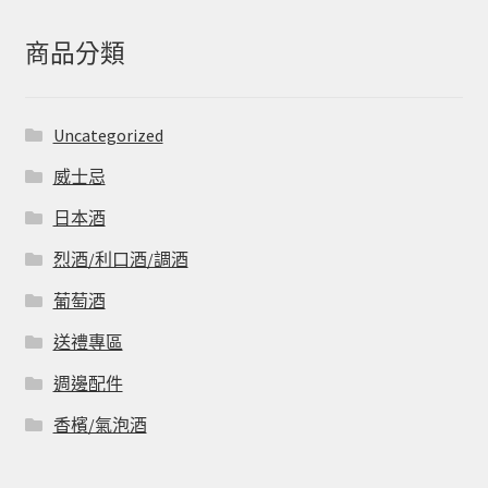
鍵
字:
商品分類
Uncategorized
威士忌
日本酒
烈酒/利口酒/調酒
葡萄酒
送禮專區
週邊配件
香檳/氣泡酒