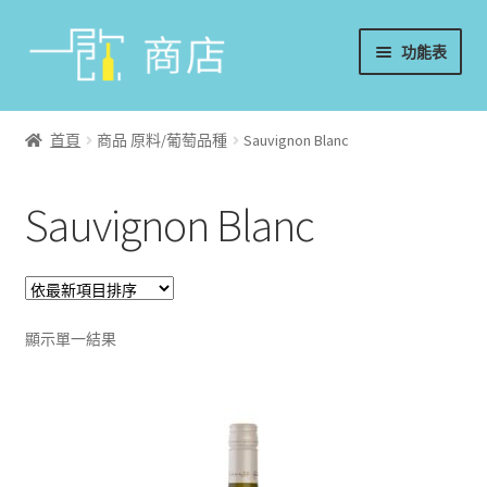
略
跳
功能表
過
至
導
內
首頁
覽
容
首頁
商品 原料/葡萄品種
Sauvignon Blanc
葡萄酒
Sauvignon Blanc
香檳/氣泡酒
威士忌
烈酒/利口酒/調酒
顯示單一結果
日本酒
週邊配件