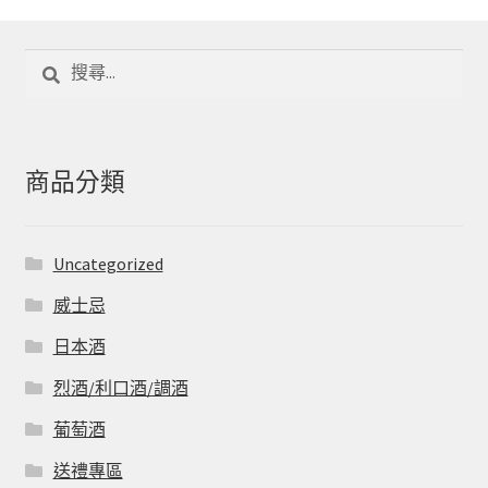
價
價
格
格
搜
尋
關
鍵
字:
商品分類
Uncategorized
威士忌
日本酒
烈酒/利口酒/調酒
葡萄酒
送禮專區