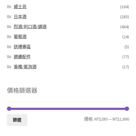
威士忌
(164)
日本酒
(285)
烈酒/利口酒/調酒
(464)
葡萄酒
(24)
送禮專區
(5)
週邊配件
(77)
香檳/氣泡酒
(17)
價格篩選器
最
最
價格:
NT$280
—
NT$1,600
篩選
低
高