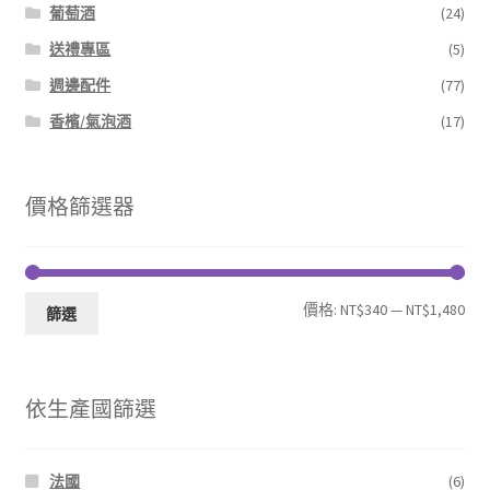
葡萄酒
(24)
送禮專區
(5)
週邊配件
(77)
香檳/氣泡酒
(17)
價格篩選器
最
最
價格:
NT$340
—
NT$1,480
篩選
低
高
價
價
依生產國篩選
格
格
法國
(6)