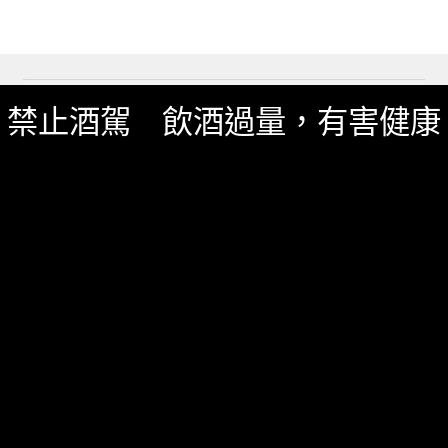
搜
禁止酒駕 飲酒過量，有害健康
尋
關
鍵
字:
商品分類
Uncategorized
威士忌
日本酒
烈酒/利口酒/調酒
葡萄酒