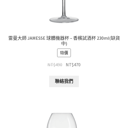
雷曼大師 JAMESSE 球體機器杯 – 香檳試酒杯 230ml(缺貨
中)
特價
NT$
490
NT$
470
聯絡我們