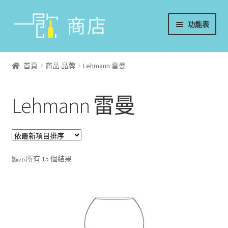
略
跳
功能表
過
至
導
內
首頁
覽
容
首頁
商品 品牌
Lehmann 雷曼
葡萄酒
Lehmann 雷曼
香檳/氣泡酒
威士忌
烈酒/利口酒/調酒
顯示所有 15 個結果
日本酒
週邊配件