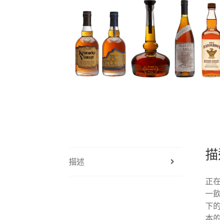
描
描述
正
一飲
下
本