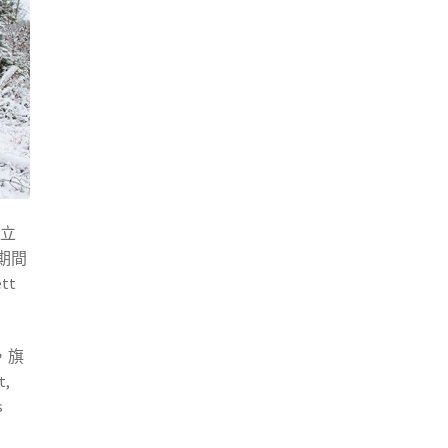
立
期間
tt
)，旗
t,
s