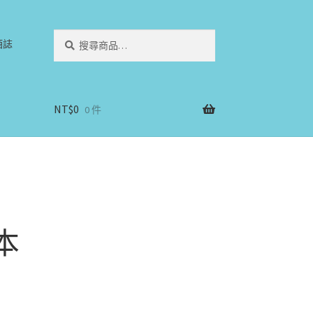
搜
搜
酒誌
尋
尋
關
鍵
字:
NT$
0
0 件
波本