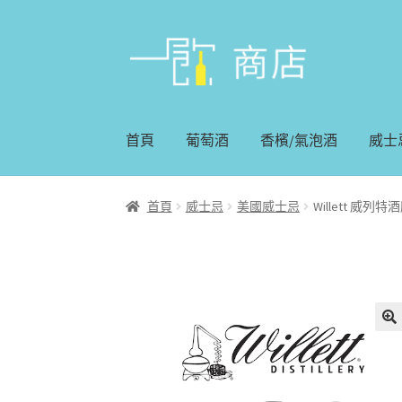
略
跳
過
至
導
內
覽
容
首頁
葡萄酒
香檳/氣泡酒
威士
首頁
威士忌
美國威士忌
Willett 威