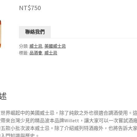
NT$
750
聯絡我們
分類:
威士忌
,
美國威士忌
標籤:
品酒會
,
威士忌
述
在世界崛起中的美國威士忌，除了純飲之外也很適合調酒使用。
帶來台灣少見的精品波本品牌Willett，讓大家可以一次嘗試酒
的五款小批次波本威士忌。除了介紹威列特酒廠外，也將告訴大
的入門知識與歷史。