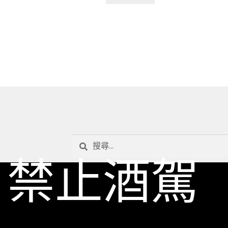
搜
尋
禁止酒駕
關
鍵
字: