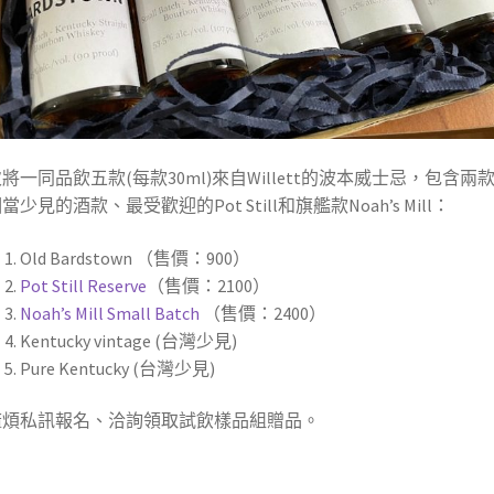
將一同品飲五款(每款
30ml
)來自
Willett
的波本威士忌，包含兩
相當少見的酒款、最受歡迎的
Pot Still
和旗艦款
Noah
’
s Mill
：
Old Bardstown
（售價：
900
）
Pot Still Reserve
（售價：
2100
）
Noah
’
s Mill Small Batch
（售價：
2400
）
Kentucky vintage
(台灣少見)
Pure Kentucky
(台灣少見)
麻煩私訊報名、洽詢領取試飲樣品組贈品。