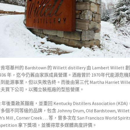
於肯塔基州的
Bardstown
的
Willett distillery
由
Lambert Willett
創
936
年，迄今仍舊由家族成員營運。酒廠曾於 1970年代能源危機
到能源事業，但以失敗告終。而後由第三代 Martha Harriet Wille
丈夫買下公司，以獨立裝瓶廠的型態營運。
2 年後重啟蒸餾廠，並重回 Kentucky Distillers Association (KDA
個不同等級的品牌，包含 Johnny Drum, Old Bardstown, Willet
h’s Mill , Corner Creek … 等，曾多次在 San Francisco World Spirit
mpetition 拿下獎項，並獲得眾多媒體高度評價。