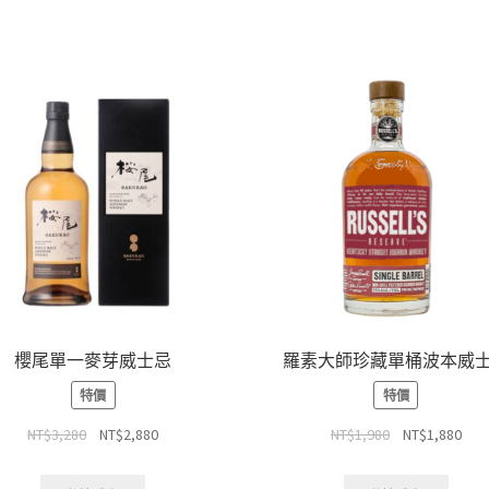
櫻尾單一麥芽威士忌
羅素大師珍藏單桶波本威
特價
特價
NT$
3,280
NT$
2,880
NT$
1,980
NT$
1,880