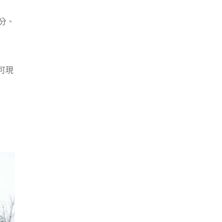
90分、
可現