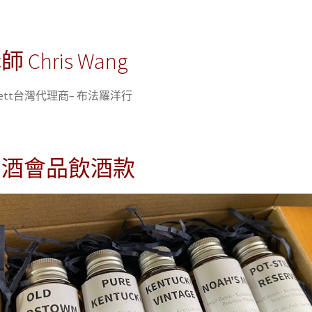
講師
Chris Wang
ett
台灣代理商
–
布法羅洋行
品酒會品飲酒款