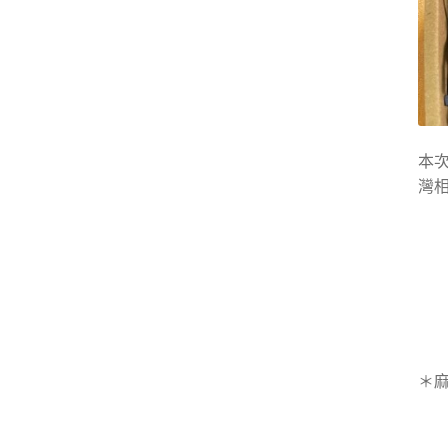
本次
灣
＊