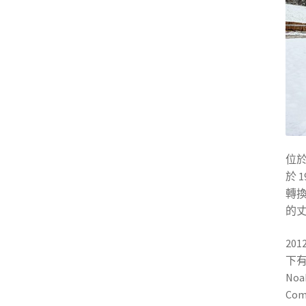
位
於
1
轉換
的
201
下有多
Noa
Co