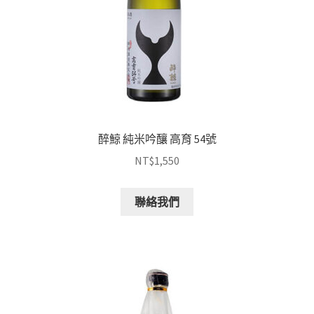
醉鯨 純米吟釀 高育 54號
NT$
1,550
聯絡我們