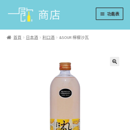
略
跳
功能表
過
至
導
內
首頁
覽
容
首頁
日本酒
利口酒
&SOUR 檸檬沙瓦
葡萄酒
香檳/氣泡酒
威士忌
烈酒/利口酒/調酒
日本酒
週邊配件