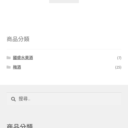
商品分類
國盛水果酒
(7)
梅酒
(25)
搜
尋
關
鍵
字:
商品分類