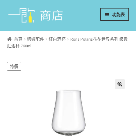
略
跳
功能表
過
至
導
內
首頁
覽
容
首頁
週邊配件
紅白酒杯
Rona Polaris花花世界系列 級數
紅酒杯 760ml
葡萄酒
香檳/氣泡酒
特價
威士忌
烈酒/利口酒/調酒
日本酒
週邊配件