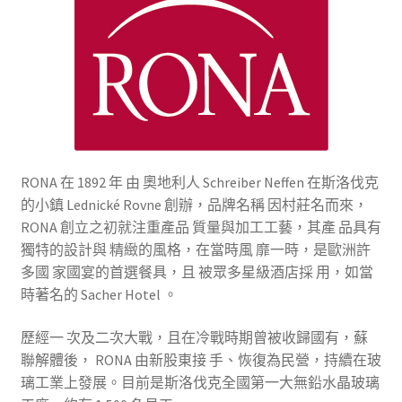
RONA 在 1892 年 由 奧地利人 Schreiber Neffen 在斯洛伐克
的小鎮 Lednické Rovne 創辦，品牌名稱 因村莊名而來，
RONA 創立之初就注重產品 質量與加工工藝，其產 品具有
獨特的設計與 精緻的風格，在當時風 靡一時，是歐洲許
多國 家國宴的首選餐具，且 被眾多星級酒店採 用，如當
時著名的 Sacher Hotel 。
歷經一 次及二次大戰，且在冷戰時期曾被收歸國有，蘇
聯解體後， RONA 由新股東接 手、恢復為民營，持續在玻
璃工業上發展。目前是斯洛伐克全國第一大無鉛水晶玻璃