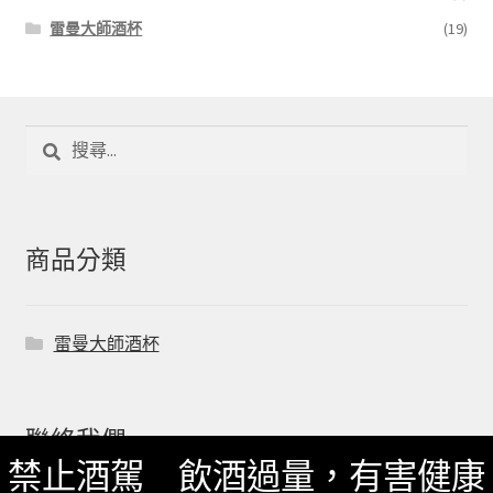
雷曼大師酒杯
(19)
搜
尋
關
鍵
字:
商品分類
雷曼大師酒杯
聯絡我們
禁止酒駕 飲酒過量，有害健康