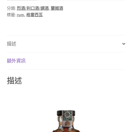
分類:
烈酒/利口酒/調酒
,
蘭姆酒
標籤:
rum
,
格雷西瓦
描述
額外資訊
描述