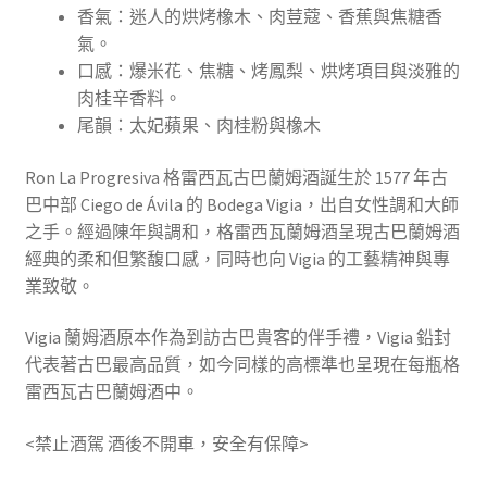
香氣：迷人的烘烤橡木、肉荳蔻、香蕉與焦糖香
氣。
口感：爆米花、焦糖、烤鳳梨、烘烤項目與淡雅的
肉桂辛香料。
尾韻：太妃蘋果、肉桂粉與橡木
Ron La Progresiva
格雷西瓦古巴蘭姆酒誕生於
1577 年古
巴中部 Ciego de Ávila 的 Bodega
Vigia，出自女性調和大師
之手。經過陳年與調
和，格雷西瓦蘭姆酒呈現古巴蘭姆酒
經典的柔
和但繁馥口感，同時也向 Vigia 的工藝精神與
專
業致敬。
Vigia 蘭姆酒原本作為到訪古巴貴客的伴手禮，
Vigia 鉛封
代表著古巴最高品質，如今同樣的高
標準也呈現在每瓶格
雷西瓦古巴蘭姆酒中。
<禁止酒駕 酒後不開車，安全有保障>