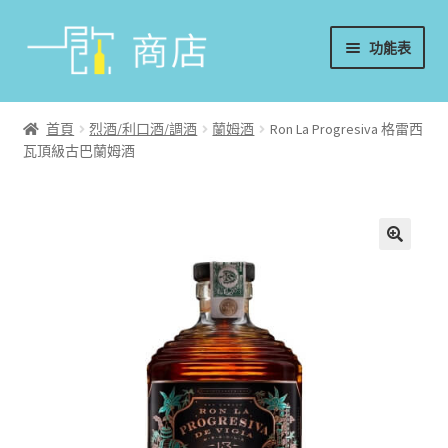
略
跳
功能表
過
至
導
內
首頁
覽
容
首頁
烈酒/利口酒/調酒
蘭姆酒
Ron La Progresiva 格雷西
瓦頂級古巴蘭姆酒
葡萄酒
香檳/氣泡酒
威士忌
烈酒/利口酒/調酒
日本酒
週邊配件