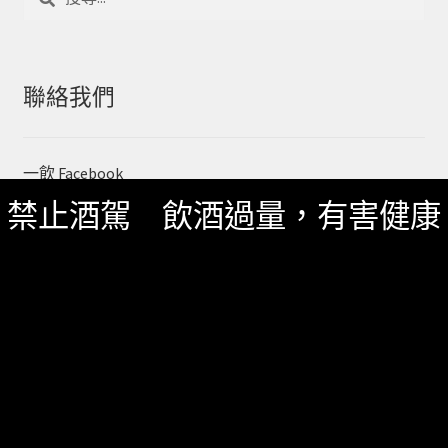
尋
關
鍵
字:
聯絡我們
一飲 Facebook
禁止酒駕 飲酒過量，有害健康
一飲 LINE@
服務資訊
如何詢價