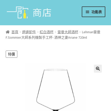
略
跳
功能表
過
至
導
內
首頁
覽
容
首頁
週邊配件
紅白酒杯
雷曼大師酒杯
Lehman雷曼
F.Sommier大師系列機製手工杯- 酒神之妻Ariane 720ml
葡萄酒
香檳/氣泡酒
特價
威士忌
烈酒/利口酒/調酒
日本酒
週邊配件