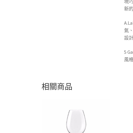
現巧
新
A.
氣
設
5 
風
相關商品