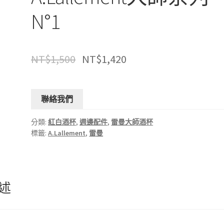
N°1
NT$
1,500
NT$
1,420
聯絡我們
分類:
紅白酒杯
,
週邊配件
,
雷曼大師酒杯
標籤:
A.Lallement
,
雷曼
述