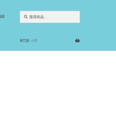
搜
搜
酒誌
尋
尋
關
鍵
字:
NT$
0
0 件