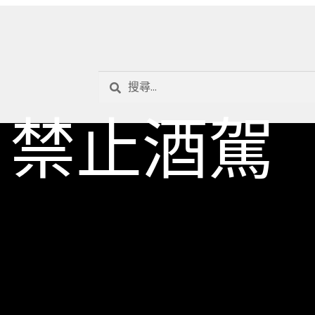
搜
尋
關
禁止酒駕
鍵
字: