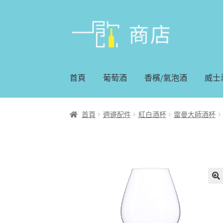
略
跳
過
至
導
內
覽
容
首頁
葡萄酒
香檳/氣泡酒
威士
首頁
週邊配件
紅白酒杯
雷曼大師酒杯