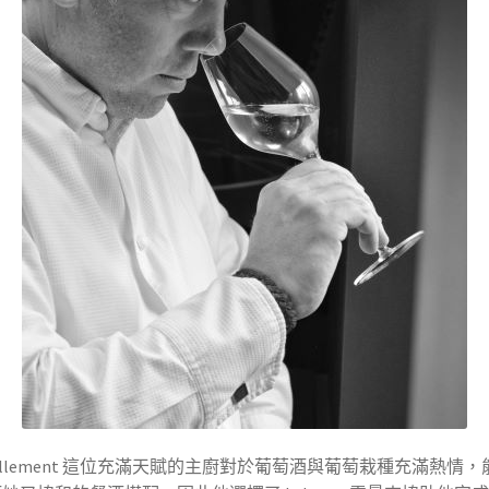
Lallement 這位充滿天賦的主廚對於葡萄酒與葡萄栽種充滿熱情，