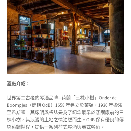
酒廠介紹：
世界第二古老的琴酒品牌─荷蘭「三株小樹」Onder de
Boompjes（簡稱 OdB）1658 年建立於萊頓，1930 年搬遷
至希斯頓，其廠明與標誌是為了紀念最早於蒸餾廠前的三
株小樹，其浪漫的土地之情油然而生。OdB 保有優良的傳
統蒸餾製程，提供一系列荷式琴酒與英式琴酒。