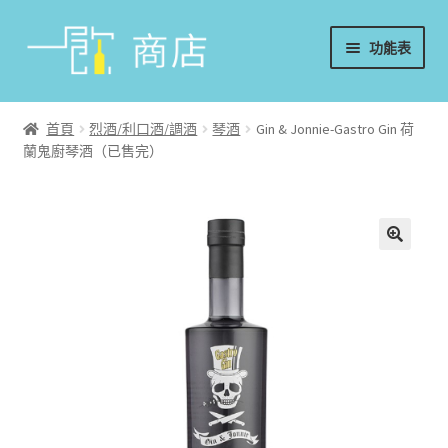
略
跳
功能表
過
至
導
內
首頁
覽
容
首頁
烈酒/利口酒/調酒
琴酒
Gin & Jonnie-Gastro Gin 荷
蘭鬼廚琴酒（已售完）
葡萄酒
香檳/氣泡酒
威士忌
烈酒/利口酒/調酒
日本酒
週邊配件