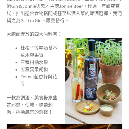
酒Gin & Jonnie與鬼才主廚Jonnie Boer，經過一年研究嘗
試，推出適合食物搭配或甚至以酒入菜的琴酒選擇，我們
稱之為Gastro Gin。限量發行。
大膽而奔放的四大原料有：
杜松子等琴酒基本
草木與果實
三種柑橘水果
五種異果胡椒
Fennel茴香籽與花
等
一款為調酒、美食帶來些
許邪惡、使壞、味蕾刺
激、挑動感官的選擇！