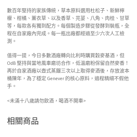
數百年堅持的家族傳統，草本原料選用杜松子、新鮮檸
檬、柑橘、薰衣草、以及香草、芫荽、八角、肉桂、甘草
等，每款各有獨到配方。每個製造步驟從發酵到裝瓶，全
程在自家廠內完成。每一瓶出廠都經過至少六次人工檢
測。
值得一提，今日多數酒廠轉向比利時購買穀麥基酒，但
OdB 堅持與當地風車磨坊合作，低溫磨粉保留自然麥香！
再於自家酒廠以壺式蒸餾三次以上取得麥酒後，存放波本
桶陳年，為了穩定 Genever 的核心原料，過程精細不假他
手。
<未滿十八歲請勿飲酒，喝酒不開車>
相關商品