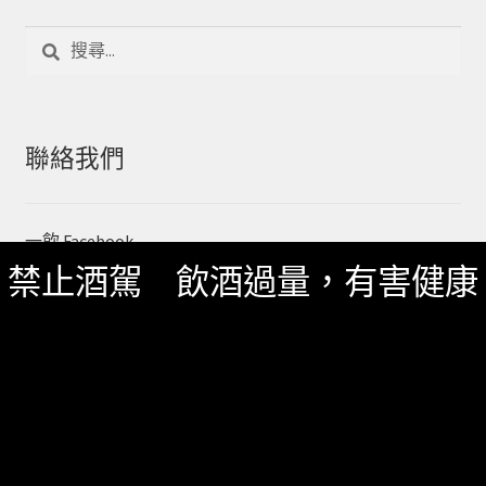
搜
尋
關
鍵
字:
聯絡我們
一飲 Facebook
禁止酒駕 飲酒過量，有害健康
一飲 LINE@
服務資訊