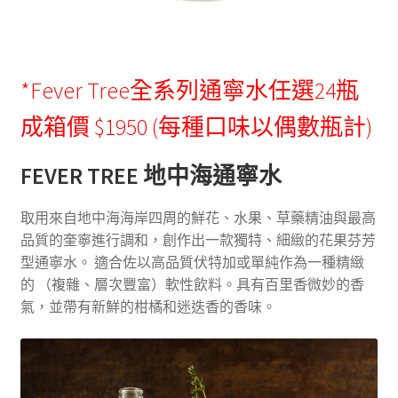
*Fever Tree全系列通寧水任選24瓶
成箱價 $1950 (每種口味以偶數瓶計)
FEVER TREE 地中海通寧水
取用來自地中海海岸四周的鮮花、水果、草藥精油與最高
品質的奎寧進行調和，創作出一款獨特、細緻的花果芬芳
型通寧水。 適合佐以高品質伏特加或單純作為一種精緻
的 （複雜、層次豐富）軟性飲料。具有百里香微妙的香
氣，並帶有新鮮的柑橘和迷迭香的香味。