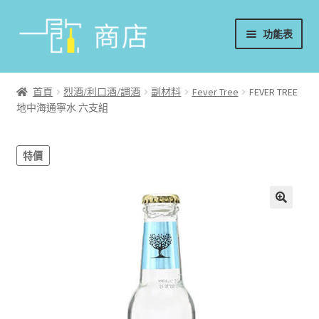
略
跳
功能表
過
至
導
內
首頁
覽
容
首頁
烈酒/利口酒/調酒
副材料
Fever Tree
FEVER TREE
地中海通寧水 六支組
葡萄酒
香檳/氣泡酒
特價
威士忌
烈酒/利口酒/調酒
日本酒
週邊配件