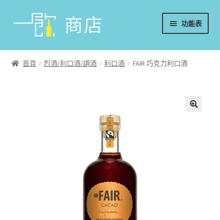
略
跳
功能表
過
至
導
內
首頁
覽
容
首頁
烈酒/利口酒/調酒
利口酒
FAIR 巧克力利口酒
葡萄酒
香檳/氣泡酒
威士忌
烈酒/利口酒/調酒
日本酒
週邊配件