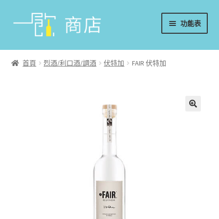
略
跳
功能表
過
至
導
內
首頁
覽
容
首頁
烈酒/利口酒/調酒
伏特加
FAIR 伏特加
葡萄酒
香檳/氣泡酒
威士忌
烈酒/利口酒/調酒
日本酒
週邊配件