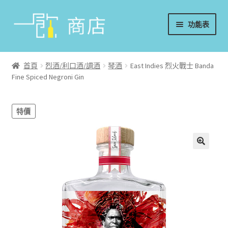
略
跳
功能表
過
至
導
內
首頁
覽
容
首頁
烈酒/利口酒/調酒
琴酒
East Indies 烈火戰士 Banda
Fine Spiced Negroni Gin
葡萄酒
香檳/氣泡酒
特價
威士忌
烈酒/利口酒/調酒
日本酒
週邊配件