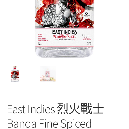
East Indies 烈火戰士
Banda Fine Spiced