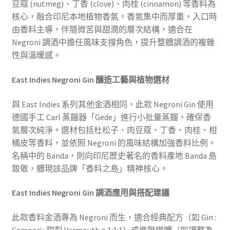
豆蔻 (nutmeg)、丁香 (clove)、肉桂 (cinnamon) 等香料為
核心，融合印尼本地植物香氣。香氣集中而厚重，入口時
由香料主導，伴隨微苦與甜潤的層次結構，適合在
Negroni 調酒中擔任風味支撐角色，提升整體調酒的複雜
性與溫暖感。
East Indies Negroni Gin 釀造工藝與植物選材
與 East Indies 系列其他金酒相同，此款 Negroni Gin 使用
德國手工 Carl 蒸餾器「Gede」進行小批量蒸餾，確保香
氣層次純淨。選材包括杜松子、肉豆蔻、丁香、肉桂、柑
橘皮等香料，並依照 Negroni 的風味結構加強香料比例。
名稱中的 Banda，則向印尼歷史著名的香料產地 Banda 島
致敬，體現該品牌「香料之島」精神核心。
East Indies Negroni Gin 調酒應用與搭配建議
此款香料金酒專為 Negroni 而生，適合經典配方（如 Gin :
Campari : 甜型 Vermouth = 1:1:1）或進階變體（如調整為