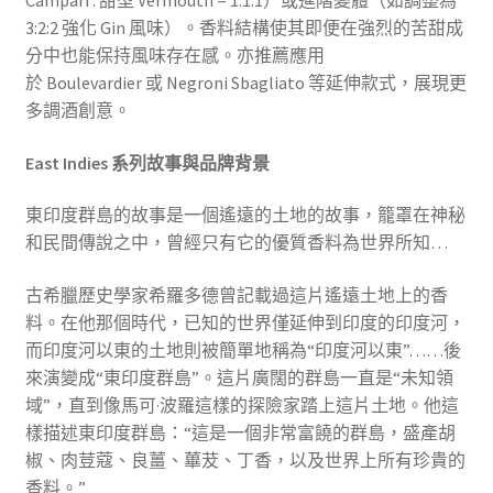
3:2:2 強化 Gin 風味）。香料結構使其即便在強烈的苦甜成
分中也能保持風味存在感。亦推薦應用
於 Boulevardier 或 Negroni Sbagliato 等延伸款式，展現更
多調酒創意。
East Indies 系列故事與品牌背景
東印度群島的故事是一個遙遠的土地的故事，籠罩在神秘
和民間傳說之中，曾經只有它的優質香料為世界所知…
古希臘歷史學家希羅多德曾記載過這片遙遠土地上的香
料。在他那個時代，已知的世界僅延伸到印度的印度河，
而印度河以東的土地則被簡單地稱為“印度河以東”……後
來演變成“東印度群島”。這片廣闊的群島一直是“未知領
域”，直到像馬可·波羅這樣的探險家踏上這片土地。他這
樣描述東印度群島：“這是一個非常富饒的群島，盛產胡
椒、肉荳蔻、良薑、蓽茇、丁香，以及世界上所有珍貴的
香料。”