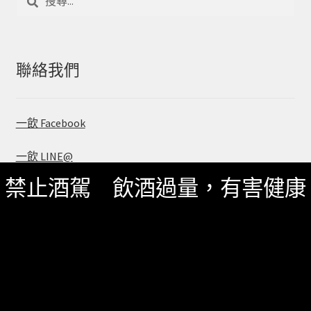
尋
關
鍵
字:
聯絡我們
一飲 Facebook
一飲 LINE@
禁止酒駕 飲酒過量，有害健康
服務資訊
如何詢價