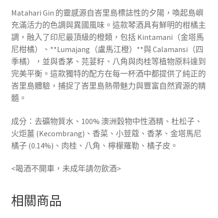
Matahari Gin 的靈感源自峇里島標誌性的夕陽，喚起島嶼
充滿活力的色調與異國風味。這款琴酒具有鮮明的柑橘主
調，融入了印尼最頂級的橙類，包括 Kintamani（金塔馬
尼柑橘）、**Lumajang（盧馬江橙）**與 Calamansi（四
季橘），並與香茅、芫荽籽、八角與肉桂等植物原料達到
完美平衡。這款獨特的配方在每一杯酒中都提供了純正的
峇里島體驗，捕捉了峇里島熱帶魅力與豐富自然資源的精
髓。
成分：去礦物質水、100% 澳洲穀物中性酒精、杜松子、
火炬薑 (Kecombrang)、香菜、小荳蔻、香茅、金塔馬尼
橘子 (0.14%)、肉桂、八角、檸檬羅勒、橘子皮。
<喝酒不開車，未成年請勿飲酒>
相關商品