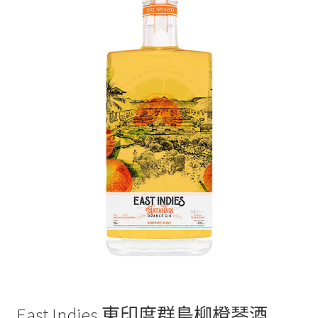
East Indies 東印度群島柳橙琴酒