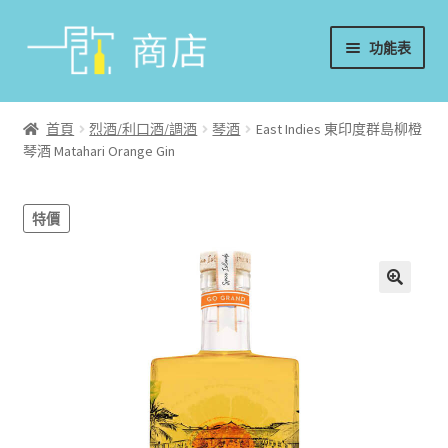
略
跳
功能表
過
至
導
內
首頁
覽
容
首頁
烈酒/利口酒/調酒
琴酒
East Indies 東印度群島柳橙
琴酒 Matahari Orange Gin
葡萄酒
香檳/氣泡酒
特價
威士忌
烈酒/利口酒/調酒
日本酒
週邊配件