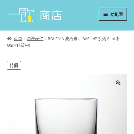
略
跳
功能表
過
至
導
內
首頁
覽
容
首頁
週邊配件
BOHEMIA 波西米亞 BARLINE 系列 Shot 杯
60ml(缺貨中)
葡萄酒
香檳/氣泡酒
特價
威士忌
烈酒/利口酒/調酒
日本酒
週邊配件