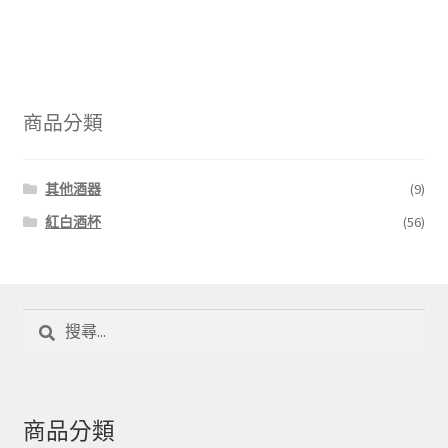
商品分類
其他酒器
(9)
紅白酒杯
(56)
搜
尋
關
鍵
字:
商品分類