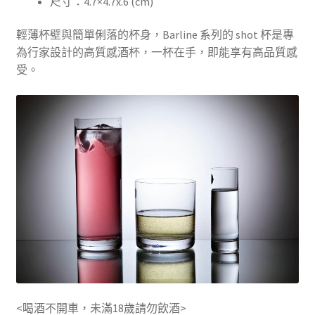
尺寸：4.7×4.7x.6 (cm)
輕薄杯壁與簡單俐落的杯身，Barline 系列的 shot 杯是專
為行家設計的高質感酒杯，一杯在手，即能享有高品質感
受。
<喝酒不開車，未滿18歲請勿飲酒>