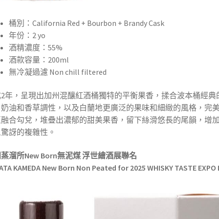
桶別：California Red + Bourbon + Brandy Cask
年份：2 yo
酒精濃度：55%
酒款容量：200ml
無冷凝過濾 Non chill filtered
成2年，呈現出加州混釀紅酒桶獨特的平衡果香，揉合波本桶經典
、奶油和香草調性，以及白蘭地更廣泛的果味和細緻的風格，完
互融合勾兌，堆疊出濃郁的甜美果香，留下絲滑悠長的尾韻，增
人驚訝的複雜性。
蒸溜所New Born無泥煤 浮世繪酒展聯名
GATA KAMEDA New Born Non Peated for 2025 WHISKY TASTE EXPO 