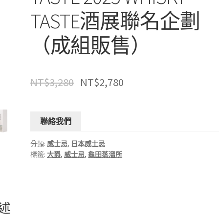
TASTE酒展聯名企劃
（成組販售）
NT$
3,280
NT$
2,780
聯絡我們
分類:
威士忌
,
日本威士忌
標籤:
大爵
,
威士忌
,
龜田蒸溜所
述