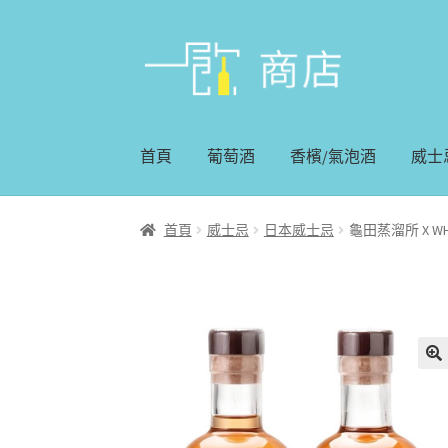
略
跳
過
至
導
內
覽
容
首頁
葡萄酒
香檳/氣泡酒
威士
首頁
威士忌
日本威士忌
龜田蒸溜所 X WH