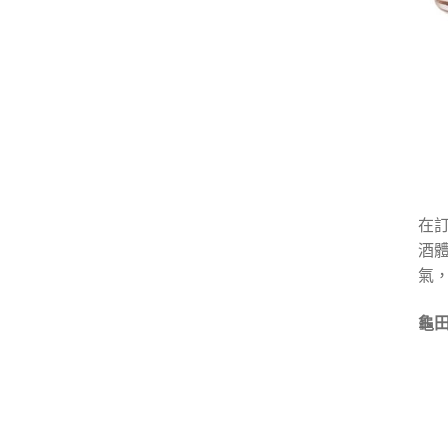
在訂
酒
氣
龜田蒸