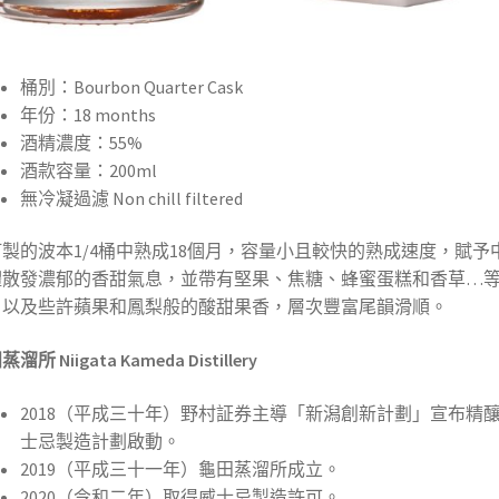
桶別：Bourbon Quarter Cask
年份：18 months
酒精濃度：55%
酒款容量：200ml
無冷凝過濾 Non chill filtered
製的波本1/4桶中熟成18個月，容量小且較快的熟成速度，賦予
體散發濃郁的香甜氣息，並帶有堅果、焦糖、蜂蜜蛋糕和香草…
，以及些許蘋果和鳳梨般的酸甜果香，層次豐富尾韻滑順。
溜所 Niigata Kameda Distillery
2018（平成三十年）野村証券主導「新潟創新計劃」宣布精
士忌製造計劃啟動。
2019（平成三十一年）龜田蒸溜所成立。
2020（令和二年）取得威士忌製造許可。