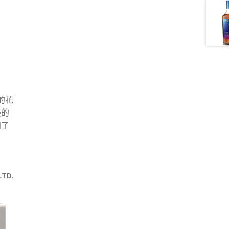
的花
美的
加了
LTD.