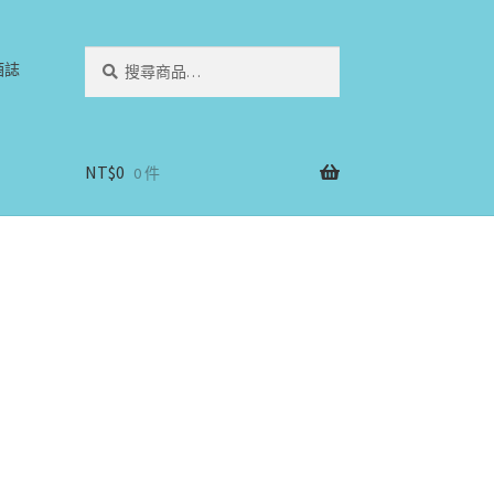
搜
搜
酒誌
尋
尋
關
鍵
字:
NT$
0
0 件