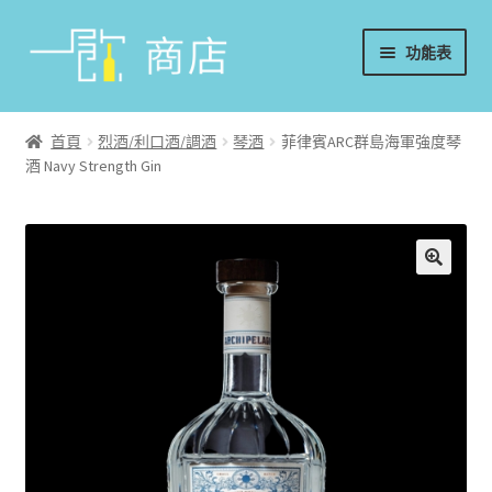
略
跳
功能表
過
至
導
內
首頁
覽
容
首頁
烈酒/利口酒/調酒
琴酒
菲律賓ARC群島海軍強度琴
酒 Navy Strength Gin
葡萄酒
香檳/氣泡酒
威士忌
烈酒/利口酒/調酒
日本酒
週邊配件