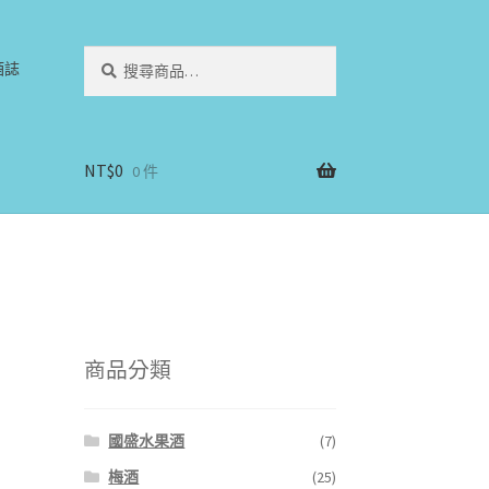
搜
搜
酒誌
尋
尋
關
鍵
字:
NT$
0
0 件
商品分類
國盛水果酒
(7)
梅酒
(25)