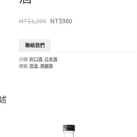
NT$
1,200
NT$
980
聯絡我們
分類:
利口酒
,
日本酒
標籤:
若波
,
黑醋栗
述