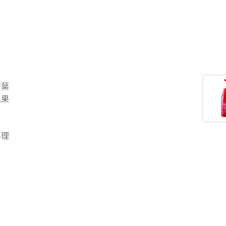
茶葉
色果
料理
。