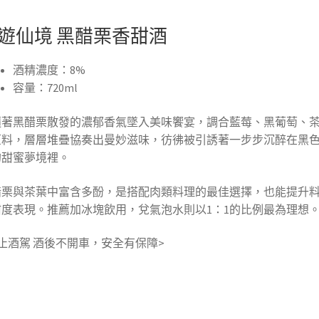
遊仙境 黑醋栗香甜酒
酒精濃度：8%
容量：720ml
隨著黑醋栗散發的濃郁香氣墜入美味饗宴，調合藍莓、黑葡萄、
原料，層層堆疊協奏出曼妙滋味，彷彿被引誘著一步步沉醉在黑
的甜蜜夢境裡。
醋栗與茶葉中富含多酚，是搭配肉類料理的最佳選擇，也能提升
甜度表現。推薦加冰塊飲用，兌氣泡水則以1：1的比例最為理想
止酒駕 酒後不開車，安全有保障>