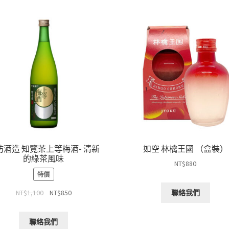
坊酒造 知覽茶上等梅酒- 清新
如空 林檎王國 （盒裝）
的綠茶風味
NT$
880
特價
聯絡我們
NT$
1,100
NT$
850
聯絡我們