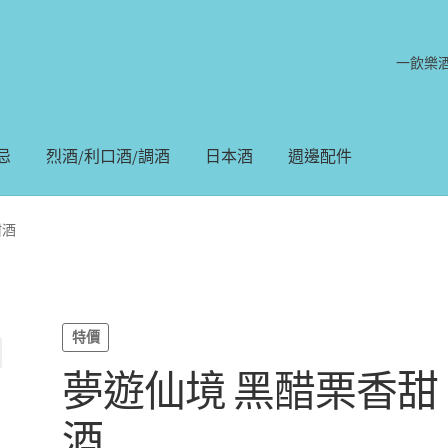
一飲樂
忌
烈酒/利口酒/調酒
日本酒
週邊配件
甜酒
特價
夢遊仙境 黑醋栗香甜
酒