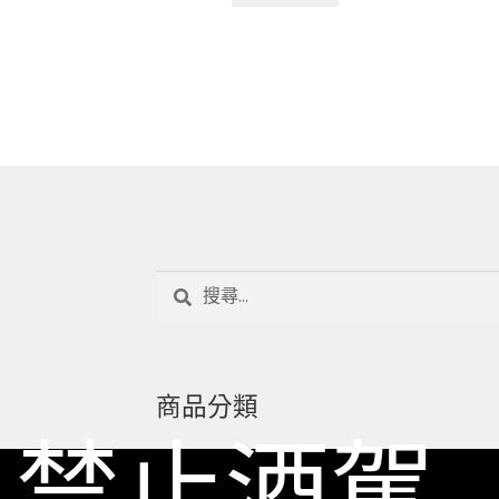
搜
尋
關
鍵
字:
商品分類
禁止酒駕
國盛水果酒