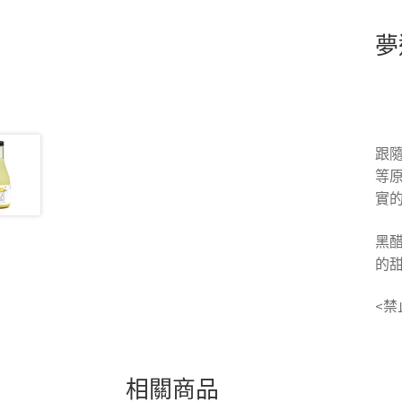
夢
跟
等
實
黑
的
<禁
相關商品