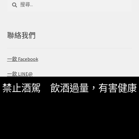
搜
尋
關
鍵
字:
聯絡我們
一飲 Facebook
一飲 LINE@
禁止酒駕 飲酒過量，有害健康
服務資訊