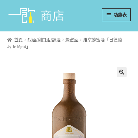
略
跳
功能表
過
至
導
內
首頁
覽
容
首頁
烈酒/利口酒/調酒
蜂蜜酒
維京蜂蜜酒「日德蘭
Jyde Mjød」
葡萄酒
香檳/氣泡酒
威士忌
烈酒/利口酒/調酒
日本酒
週邊配件