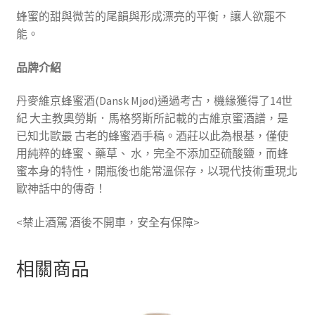
蜂蜜的甜與微苦的尾韻與形成漂亮的平衡，讓人欲罷不
能。
品牌介紹
丹麥維京蜂蜜酒(Dansk Mjød)通過考古，機緣獲得了14世
紀 大主教奧勞斯．馬格努斯所記載的古維京蜜酒譜，是
已知北歐最 古老的蜂蜜酒手稿。酒莊以此為根基，僅使
用純粹的蜂蜜、藥草、 水，完全不添加亞硫酸鹽，而蜂
蜜本身的特性，開瓶後也能常溫保存，以現代技術重現北
歐神話中的傳奇！
<禁止酒駕 酒後不開車，安全有保障>
相關商品