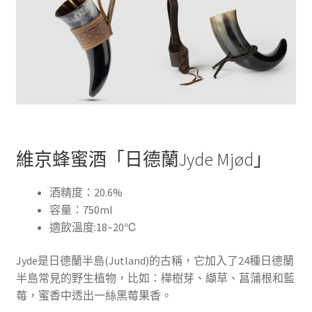
維京蜂蜜酒「日德蘭Jyde Mjød」
酒精度：20.6%
容量：750ml
適飲溫度:18~20℃
Jyde是日德蘭半島(Jutland)的古稱，它加入了24種日德蘭
半島常見的野生植物，比如：樺樹芽、纈草、菖蒲根和藍
莓，蜜香中透出一絲黑莓果香。