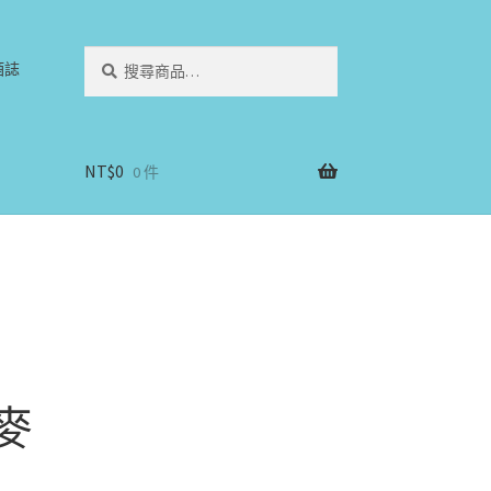
搜
搜
酒誌
尋
尋
關
鍵
字:
NT$
0
0 件
一麥
雪