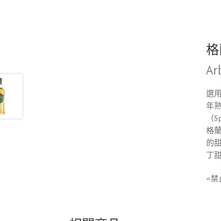
格
Ar
選
年熟
（S
格
的
丁
<禁