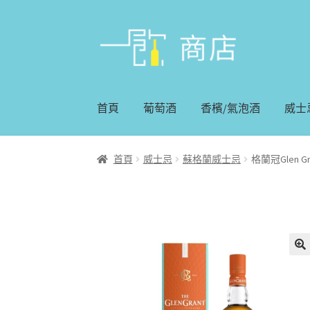
略
跳
過
至
導
內
覽
容
首頁
葡萄酒
香檳/氣泡酒
威士
首頁
威士忌
蘇格蘭威士忌
格蘭冠Glen G