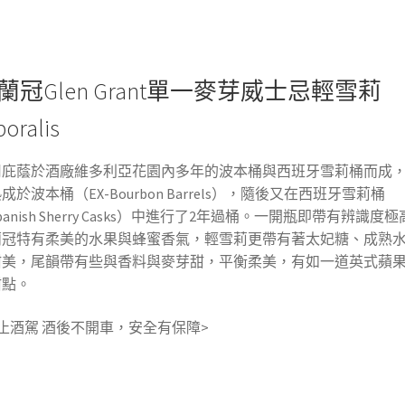
蘭冠Glen Grant單一麥芽威士忌輕雪莉
boralis
用庇蔭於酒廠維多利亞花園內多年的波本桶與西班牙雪莉桶而成，
成於波本桶（EX-Bourbon Barrels），隨後又在西班牙雪莉桶
panish Sherry Casks）中進行了2年過桶。一開瓶即帶有辨識度
蘭冠特有柔美的水果與蜂蜜香氣，輕雪莉更帶有著太妃糖、成熟
甜美，尾韻帶有些與香料與麥芽甜，平衡柔美，有如一道英式蘋
甜點。
止酒駕 酒後不開車，安全有保障>