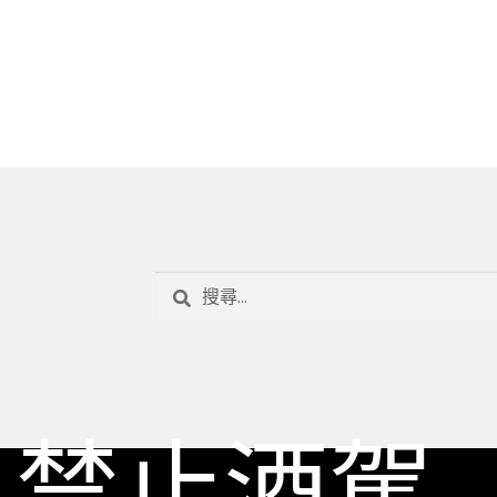
搜
尋
關
鍵
字:
禁止酒駕