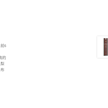
前6
極高的
水梨
果布