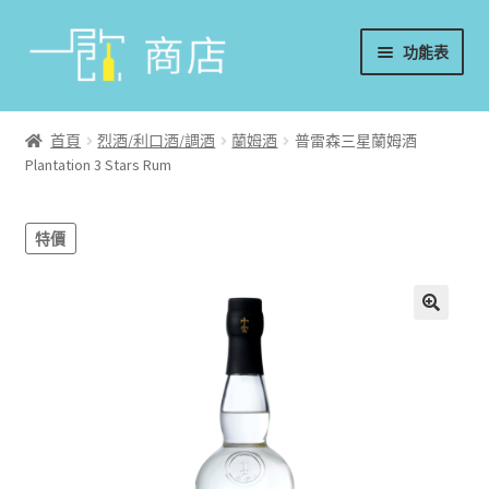
略
跳
功能表
過
至
導
內
首頁
覽
容
首頁
烈酒/利口酒/調酒
蘭姆酒
普雷森三星蘭姆酒
Plantation 3 Stars Rum
葡萄酒
香檳/氣泡酒
特價
威士忌
烈酒/利口酒/調酒
日本酒
週邊配件