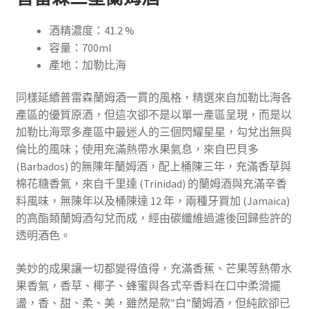
酒精濃度：41.2 %
容量：700ml
產地：加勒比海
同樣延續普雷森蘭姆酒一貫的風格，精選來自加勒比海各
產區的優質原酒，但這次卻不是以單一產區呈現，而是以
加勒比海眾多產區中最迷人的三個閃耀星星，勾兌出無與
倫比的風味；使用充滿熱帶水果氣息，來自巴貝多
(Barbados) 的無陳年蘭姆酒，配上桶陳三年，充滿香草與
棉花糖香氣，來自千里達 (Trinidad) 的蘭姆酒與充滿辛香
料風味，無陳年以及桶陳達 12 年，兩種牙買加 (Jamaica)
的高酯類蘭姆酒勾兌而成，經由碳纖維過濾後回歸些許的
透明酒色。
美妙的成果讓一切都變得值得，充滿香蕉、芒果等熱帶水
果香氣，香草、椰子、蜂蜜與各式辛香料在口中柔滑擺
盪，香、甜、柔、美，雖然是款”白”蘭姆酒，但純飲卻已