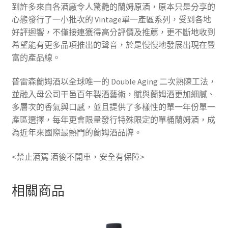
到許多來自各酒廠令人驚艷的蘭姆原酒，原本只是分享的
心態發行了一小批次的 Vintage單一產區系列，受到各地
好評迴響，不僅接連獲得高分評價及推薦，更不斷地收到
希望能有更多品項推出的聲音，於是慢慢地發展出現在豐
富的產品線。
普雷森蘭姆酒以全球唯一的 Double Aging 二次熟陳工法，
並融入母公司干邑百年製酒藝術，賦與蘭姆酒更加細膩、
多層次的香氣與口感，並且提供了多樣性的單一年份單一
產區選擇，每年更會限量發行特殊限定的單桶蘭姆酒，成
為近年來國際最熱門的蘭姆酒品牌。
<禁止酒駕 酒後不開車，安全有保障>
相關商品