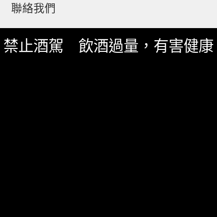
聯絡我們
禁止酒駕 飲酒過量，有害健康
一飲 Facebook
一飲 LINE@
服務資訊
如何詢價
關於我們