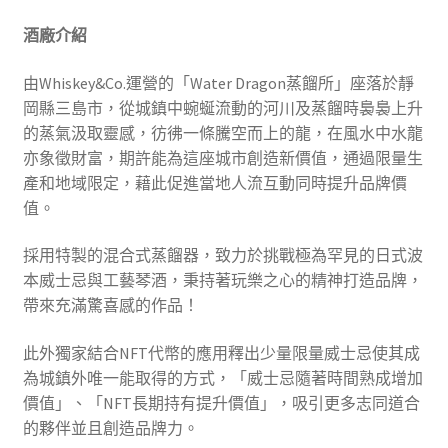
酒廠介紹
由Whiskey&Co.運營的「Water Dragon蒸餾所」座落於靜
岡縣三島市，從城鎮中蜿蜒流動的河川及蒸餾時裊裊上升
的蒸氣汲取靈感，彷彿一條騰空而上的龍，在風水中水龍
亦象徵財富，期許能為這座城市創造新價值，通過限量生
產和地域限定，藉此促進當地人流互動同時提升品牌價
值。
採用特製的混合式蒸餾器，致力於挑戰極為罕見的日式波
本威士忌與工藝琴酒，秉持著玩樂之心的精神打造品牌，
帶來充滿驚喜感的作品！
此外獨家結合NFT代幣的應用釋出少量限量威士忌使其成
為城鎮外唯一能取得的方式，「威士忌隨著時間熟成增加
價值」、「NFT長期持有提升價值」，吸引更多志同道合
的夥伴並且創造品牌力。