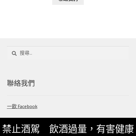
搜
尋
關
鍵
字:
聯絡我們
一飲 Facebook
一飲 LINE@
禁止酒駕 飲酒過量，有害健康