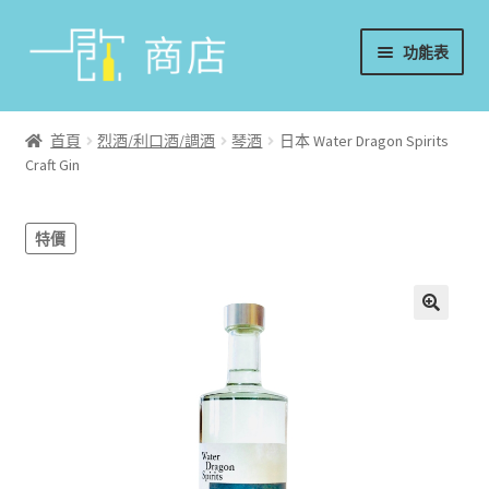
略
跳
功能表
過
至
導
內
首頁
覽
容
首頁
烈酒/利口酒/調酒
琴酒
日本 Water Dragon Spirits
Craft Gin
葡萄酒
香檳/氣泡酒
特價
威士忌
烈酒/利口酒/調酒
日本酒
週邊配件