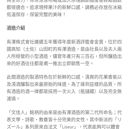
都很適合。追求現榨果汁的新鮮口感，請務必存放在冰箱
低溫保存，保留完整的美味！
酒造介紹
有澤株式會社連續五年獲得年度新酒評鑑會金賞，位於四
國高知（土佐）山田町的有澤酒造，是由社長以及夫人兩
人所經營的小型酒造，儘管年產只有三百石，但所釀造出
來的好酒往往都是甫一推出立即銷售一空。
此間酒造的製酒特色在於新鮮的口感、清爽的花果香氣以
及清酒釀製出來最原始的味道，為了達到這樣的品質，所
有酒造的酒一律都是採用一次火入（瓶儲藏）以及完全無
濾過。
「文佳人」銘柄的由來是由有澤酒造的第二代所命名；代
表文學・詩歌・教養皆十分完美的女性。其中新派的「リ
ズール」系列原來自法文「Liseur」，代表能夠可以體會