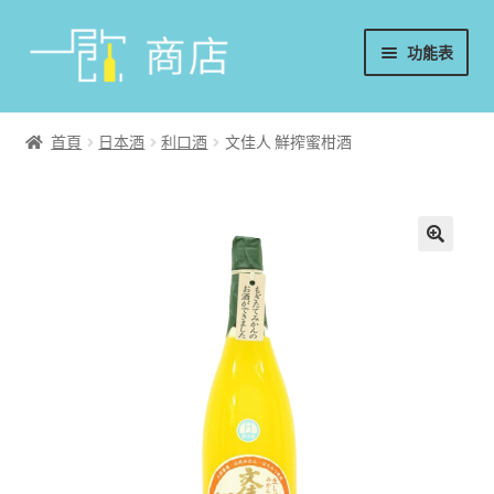
略
跳
功能表
過
至
導
內
首頁
覽
容
首頁
日本酒
利口酒
文佳人 鮮搾蜜柑酒
葡萄酒
香檳/氣泡酒
威士忌
烈酒/利口酒/調酒
日本酒
週邊配件