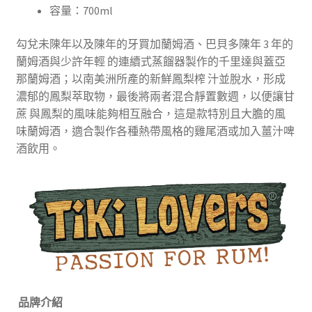
容量：700ml
勾兌未陳年以及陳年的牙買加蘭姆酒、巴貝多陳年 3 年的
蘭姆酒與少許年輕 的連續式蒸餾器製作的千里達與蓋亞
那蘭姆酒；以南美洲所產的新鮮鳳梨榨 汁並脫水，形成
濃郁的鳳梨萃取物，最後將兩者混合靜置數週，以便讓甘
蔗 與鳳梨的風味能夠相互融合，這是款特別且大膽的風
味蘭姆酒，適合製作各種熱帶風格的雞尾酒或加入薑汁啤
酒飲用。
品牌介紹