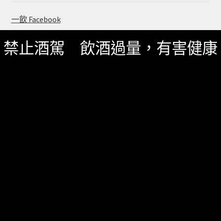
一飲 Facebook
一飲 LINE@
禁止酒駕 飲酒過量，有害健康
服務資訊
如何詢價
關於我們
服務條款
隱私政策