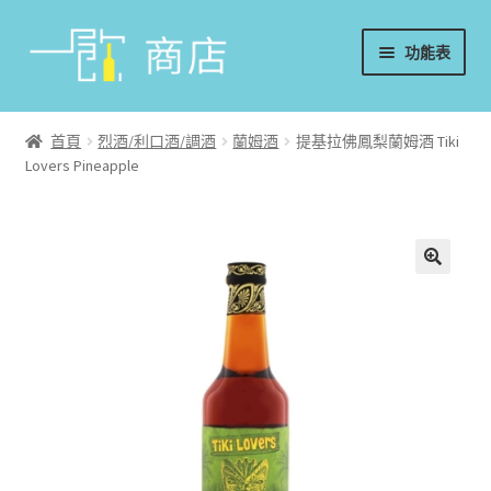
略
跳
功能表
過
至
導
內
首頁
覽
容
首頁
烈酒/利口酒/調酒
蘭姆酒
提基拉佛鳳梨蘭姆酒 Tiki
Lovers Pineapple
葡萄酒
香檳/氣泡酒
威士忌
烈酒/利口酒/調酒
日本酒
週邊配件