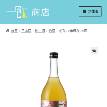
略
跳
功能表
過
至
導
內
首頁
覽
容
首頁
日本酒
利口酒
梅酒
小鼓 梅申春秋 梅酒
葡萄酒
香檳/氣泡酒
威士忌
烈酒/利口酒/調酒
日本酒
週邊配件