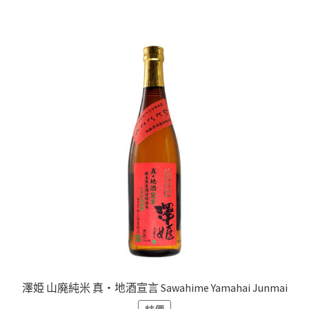
澤姫 山廃純米 真・地酒宣言 Sawahime Yamahai Junmai