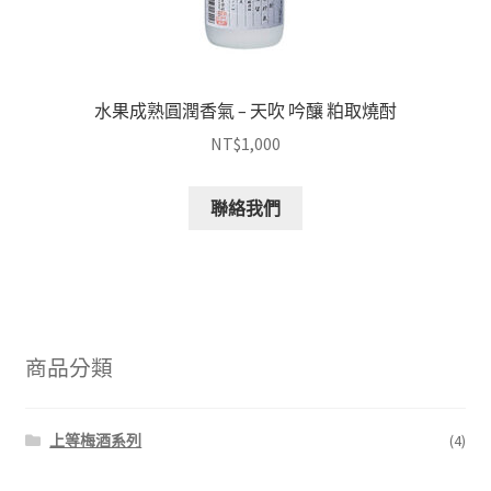
水果成熟圓潤香氣 – 天吹 吟釀 粕取燒酎
NT$
1,000
聯絡我們
商品分類
上等梅酒系列
(4)