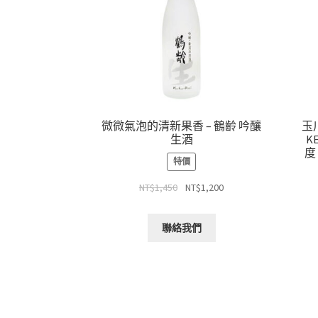
微微氣泡的清新果香 – 鶴齡 吟釀
玉川
生酒
K
度
特價
NT$
1,450
NT$
1,200
聯絡我們