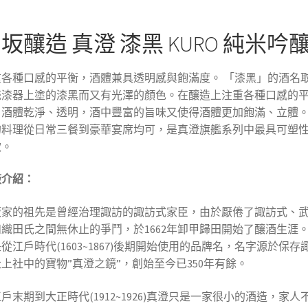
坂釀造 真澄 漆黑 KURO 純米吟
重各種口感的平衡，酒體兼具透明感與飽滿度。 「漆黑」的酒名
統漆器上塗的漆黑而又有光澤的顏色。在釀造上注重各種口感的
，酒體乾淨、透明，酒中豐富的旨味又使得酒體更加飽滿、立體
的料理從日常三餐到豪華宴席均可，是真澄旗艦系列中最具可塑
款。
廠介紹：
坂家的祖先是曾經治理諏訪的諏訪式家臣，由於厭倦了諏訪式、
織田氏之間無休止的爭鬥，於1662年卸甲歸田開始了釀酒生涯
從江戶時代(1603~1867)後期開始使用的品牌名，名字源於保存
上社中的寶物”真澄之鏡”，創始至今已350年有餘。
戶末期到大正時代(1912~1926)真澄只是一家很小的酒造，家人