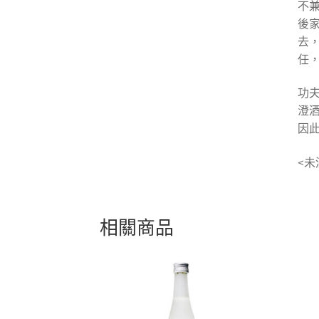
不
後
去
任
功
澄
因
<未
相關商品