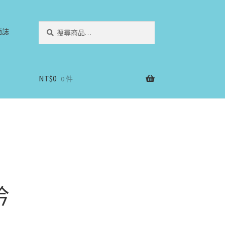
搜
搜
酒誌
尋
尋
關
鍵
字:
NT$
0
0 件
吟