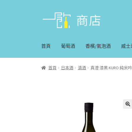
略
跳
過
至
導
內
覽
容
首頁
葡萄酒
香檳/氣泡酒
威士
首頁
日本酒
清酒
真澄 漆黑 KURO 純米