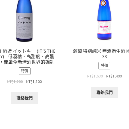
酒造 イットキー (IT’S THE
灘菊 特別純米 無濾過生酒 MI
EY) – 低酒精、高甜度、高酸
33
，開啟全新清酒世界的鑰匙
特價
特價
NT$
1,630
NT$
1,400
NT$
1,200
NT$
1,100
聯絡我們
聯絡我們