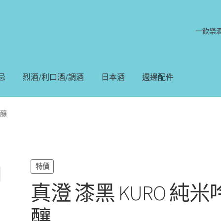
一飲樂
忌
烈酒/利口酒/調酒
日本酒
週邊配件
吟釀
特價
真澄 漆黑 KURO 純米
釀