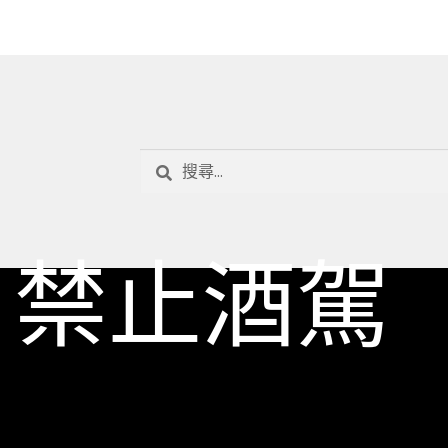
搜
尋
關
鍵
禁止酒駕
字: