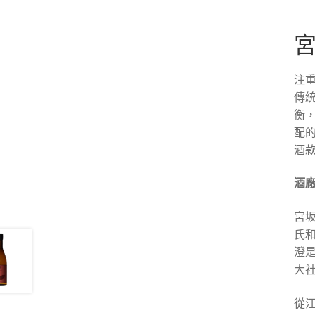
宮
注
傳
衡
配
酒
酒
宮
氏和
澄是
大社
從江