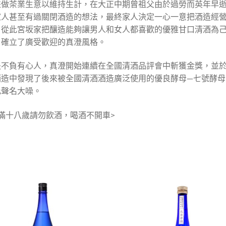
兼做茶業生意以維持生計，在大正中期曾祖父由於過勞而英年早
家人甚至有過關閉酒造的想法，最終家人決定一心一意把酒造經
，從此宮坂家把釀造能夠讓男人和女人都喜歡的優雅甘口清酒為
，確立了廣受歡迎的真澄風格。
夫不負有心人，真澄開始連續在全國清酒品評會中斬獲金獎，並
酒造中發現了後來被全國清酒酒造廣泛使用的優良酵母—七號酵母
此聲名大噪。
滿十八歲請勿飲酒，喝酒不開車>