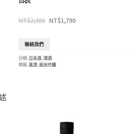
NT$
2,380
NT$
1,790
聯絡我們
分類:
日本酒
,
清酒
標籤:
真澄
,
純米吟釀
述