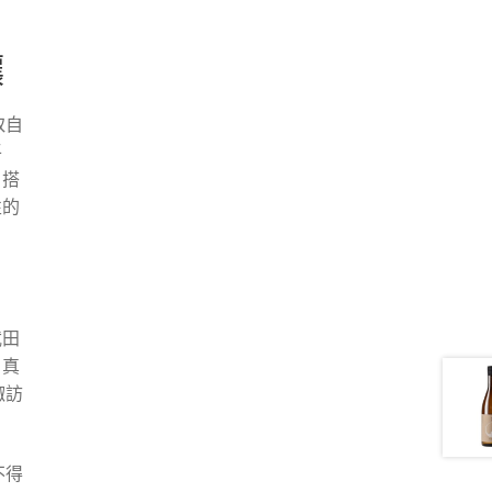
釀
取自
平
。搭
性的
武田
。真
諏訪
不得